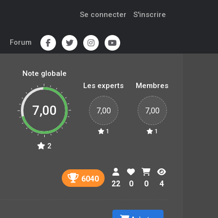
Se connecter
S'inscrire
Forum
Note globale
Les experts
Membres
7,00
7,00
7,00
1
1
2
6040
22
0
0
4