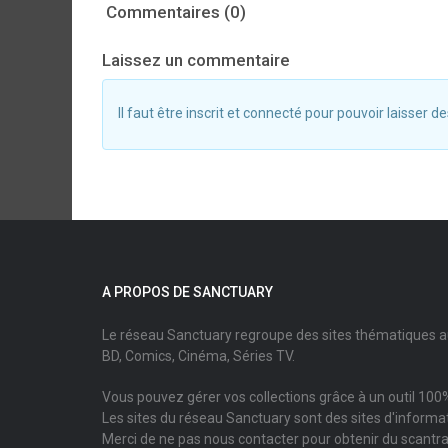
Commentaires (0)
Laissez un commentaire
Il faut être inscrit et connecté pour pouvoir laisser
A PROPOS DE SANCTUARY
Le réseau Sanctuary regroupe des sites thématiques 
BD, Comics, Cinéma, Séries TV.
Vous pouvez gérer vos collections grâce à un outil 100%
Les sites du réseau Sanctuary sont des sites d'informati
Merci de ne pas nous contacter pour obtenir du scantr