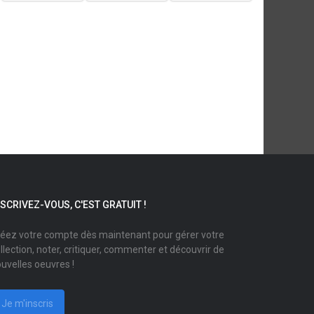
NSCRIVEZ-VOUS, C'EST GRATUIT !
éez votre compte dès maintenant pour gérer votre
llection, noter, critiquer, commenter et découvrir de
uvelles oeuvres !
Je m'inscris