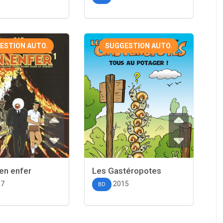
ESTION AUTO.
SUGGESTION AUTO.
en enfer
Les Gastéropotes
17
2015
BD