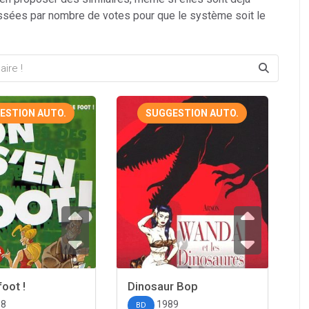
ssées par nombre de votes pour que le système soit le
ESTION AUTO.
SUGGESTION AUTO.
foot !
Dinosaur Bop
98
1989
BD