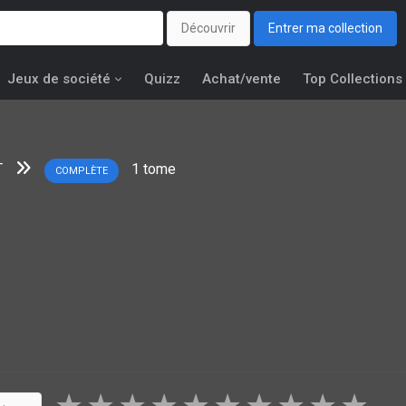
Découvrir
Entrer ma collection
Jeux de société
Quizz
Achat/vente
Top Collections
T
1
tome
COMPLÈTE