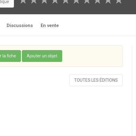
★
★
★
★
★
★
★
★
★
★
tique
Discussions
En vente
r la fiche
Ajouter un objet
TOUTES LES ÉDITIONS