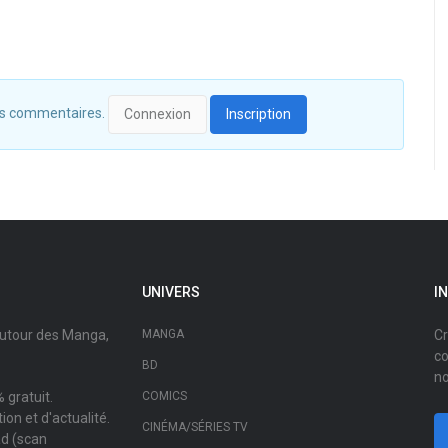
 des commentaires.
Connexion
Inscription
UNIVERS
I
autour des Manga,
MANGA
Cr
co
BD
no
 gratuit.
COMICS
on et d'actualité.
CINÉMA/SÉRIES TV
ad (scan