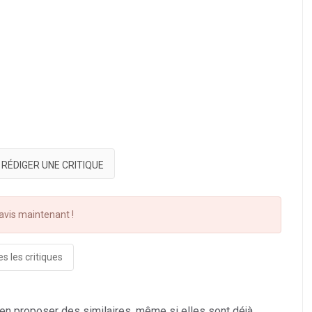
RÉDIGER UNE CRITIQUE
vis maintenant !
s les critiques
 en proposer des similaires, même si elles sont déjà