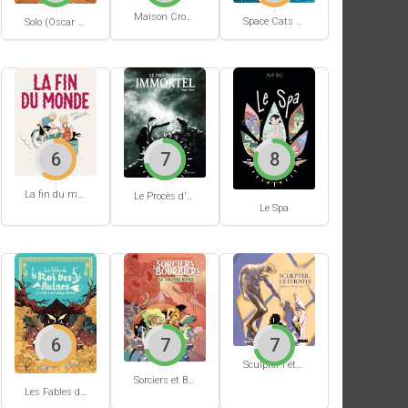
Maison Croâ Croâ
Space Cats #1
Solo (Oscar Martin) #1
6
7
8
La fin du monde (Stanislas)
Le Procès d'un immortel
Le Spa
6
7
7
Sculpter l'éternité
Sorciers et Bourbiers #1
Les Fables du Roi des Aulnes