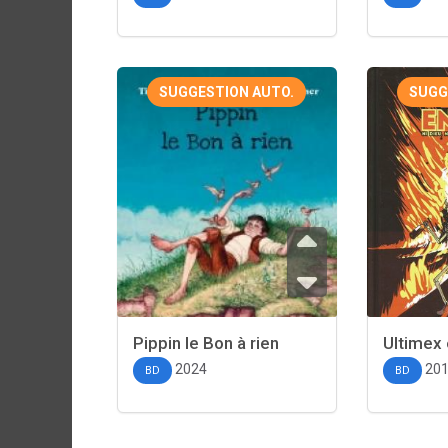
SUGGESTION AUTO.
SUGG
Pippin le Bon à rien
Ultimex 
2024
20
BD
BD