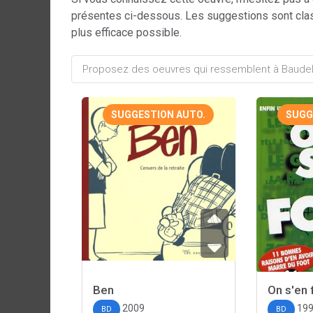
présentes ci-dessous. Les suggestions sont cla
plus efficace possible.
SUGGESTION AUTO.
SUGG
Ben
On s'en 
2009
19
BD
BD