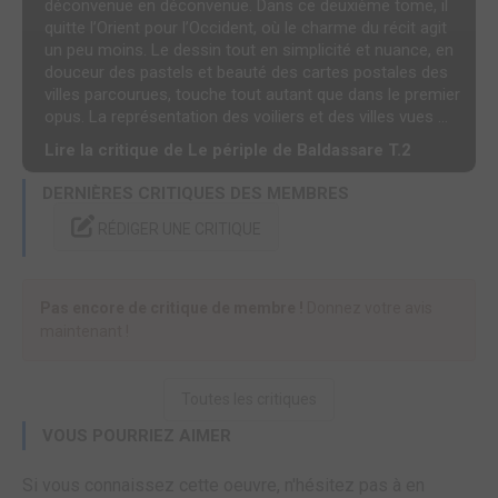
déconvenue en déconvenue. Dans ce deuxième tome, il
quitte l’Orient pour l’Occident, où le charme du récit agit
un peu moins. Le dessin tout en simplicité et nuance, en
douceur des pastels et beauté des cartes postales des
villes parcourues, touche tout autant que dans le premier
opus. La représentation des voiliers et des villes vues ...
Lire la critique de Le périple de Baldassare T.2
DERNIÈRES CRITIQUES DES MEMBRES
RÉDIGER UNE CRITIQUE
Pas encore de critique de membre !
Donnez votre avis
maintenant !
Toutes les critiques
VOUS POURRIEZ AIMER
Si vous connaissez cette oeuvre, n'hésitez pas à en