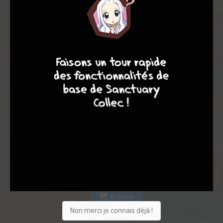
Les experts
Membres
8,67
-
8,67
7
8
8
10
0
3
3
37
0
2
4
4150
Collection
Envie
Critique
★
★
★
★
★
★
★
★
★
★
Acheter
Non merci je connais déjà !