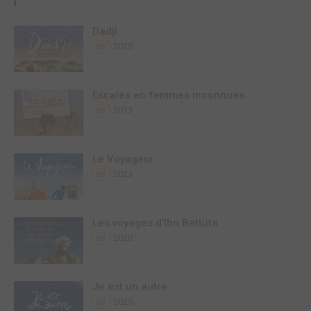
Dadji
2025
BD
Escales en femmes inconnues
2013
BD
Le Voyageur
2023
BD
Les voyages d'Ibn Battûta
2020
BD
Je est un autre
2025
BD