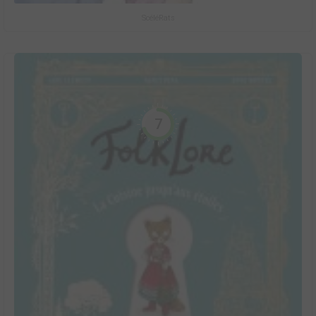
ScéléRats
7