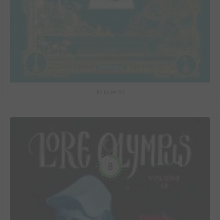
FolkLore #3
8