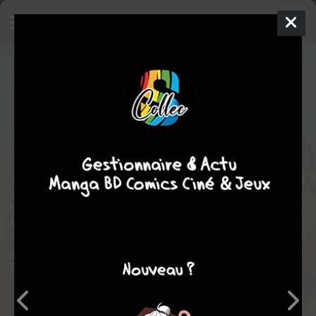
Le périple de Baldassare
BD
2011
Joël ALESSANDRA
Joël
ALESSANDRA
3
tomes
COMPLÈTE
aventure
fantastique
Esotérique
1665. Baldassare Embriaco, Génois d’Orient, négociant en livres et
curiosités, se voit un jour offrir un livre mythique : Le Centième
Nom, ouvrage légendaire qui contiendrait le nom caché de Dieu.
Mais Baldassare, maladroit, laisse l’ouvrage lui échapper. Alarmé
par de sombres prémonitions qui préludent à l’année qui
s’annonce – 1666, l’année maudite, l’année de la Bête –,
Baldassare part pour Tripoli, afin d’essayer de retrouver l’ouvrage…
Note globale