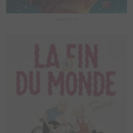
Space Cats #1
6