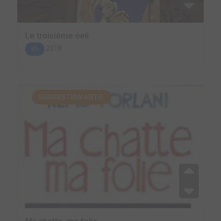
Le troisième oeil
2018
BD
SUGGESTION AUTO.