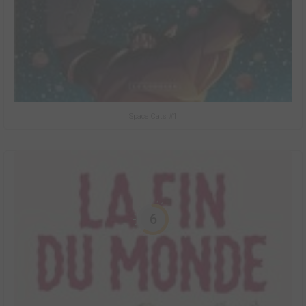
Space Cats #1
6