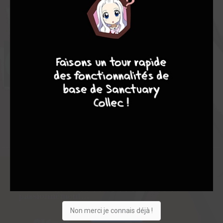
Note globale
Les experts
Membres
7
8
8
10
-
-
0
0
0
8
0
0
5
10586
Collection
Envie
Critique
★
★
★
★
★
★
★
★
★
★
Non merci je connais déjà !
Acheter