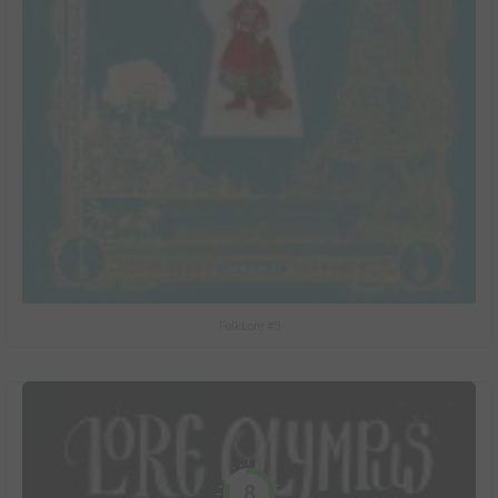
FolkLore #3
8