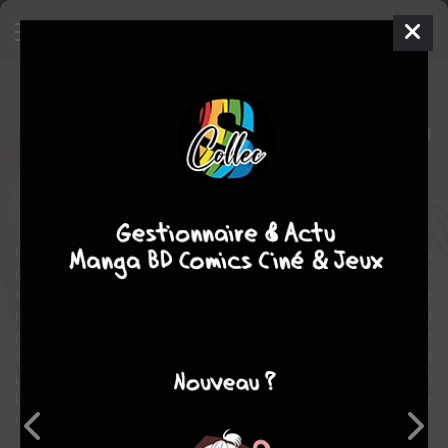
Les Quasi
BD
2011
Olivier NEURAY
VAL
1
EN COURS
tome
Tranche de vie
Humour
Chronique sociale
Michou a regoûté il y a quelque temps déjà aux joies et aléas du
célibat. Jim est au fond du trou depuis que sa femme l'a quitté pour
son meilleur ami. Michou et Jim se rencontrent, se plaisent, se
revoient… Et une jolie histoire commence ! Mais si Jean-Cy, le petit
garçon de Jim, et Ziggy, le jeune fils de Michou, sont plutôt
contents que leurs parents soient amoureux l'un de l'autre, Béré et
Lola, leurs filles respectives, n'ont pas l’intention de les partager !
Une histoire d'amour entre deux parents divorcés peut-elle fleurir
malgré les inquiétudes, les préjugés et les habitudes ?