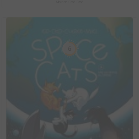
Maison Croâ Croâ
6