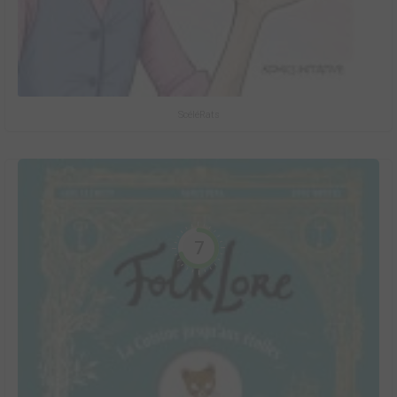
ScéléRats
7