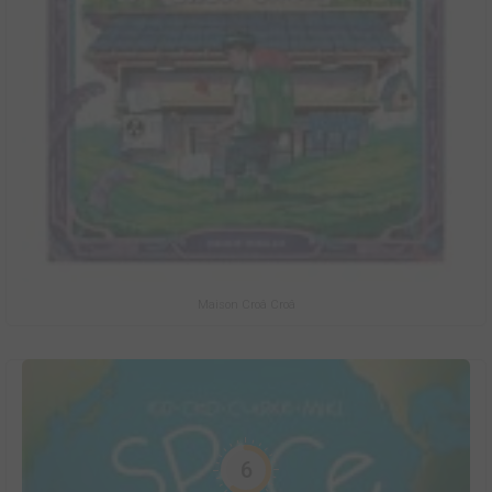
Maison Croâ Croâ
6