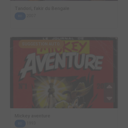
Tandori, fakir du Bengale
2007
BD
SUGGESTION AUTO.
Mickey aventure
1993
BD