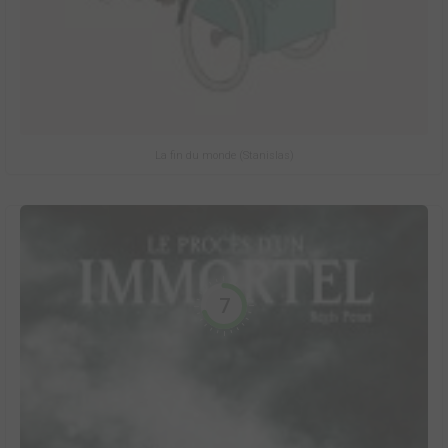
La fin du monde (Stanislas)
7