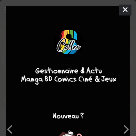
Les aventures de Quasimodo et
Esmeralda
BD
1996
1
tome
STOPPÉE
aventure
Jeunesse
adaptation
Note globale
Les experts
Membres
-
-
0
0
0