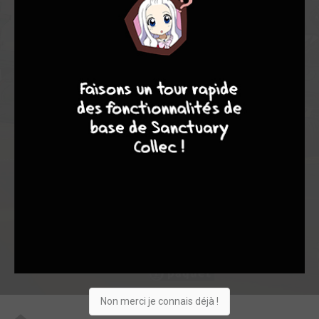
7,75
5,50
8,00
2
2
4
9
8
9
8
37
0
2
5
4141
Collection
Envie
Critique
★
★
★
★
★
★
★
★
★
★
Acheter
Non merci je connais déjà !