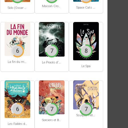
Maison Croâ Croâ
Space Cats #1
Solo (Oscar Martin) #1
6
7
8
La fin du monde (Stanislas)
Le Procès d'un immortel
Le Spa
6
7
7
Sculpter l'éternité
Sorciers et Bourbiers #1
Les Fables du Roi des Aulnes