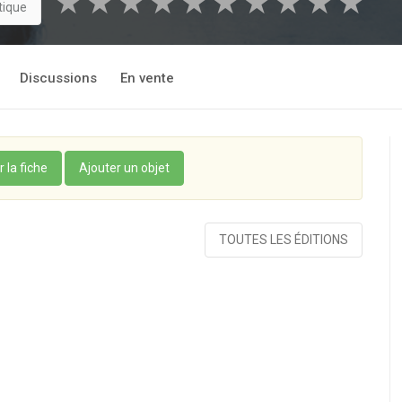
★
★
★
★
★
★
★
★
★
★
tique
Discussions
En vente
r la fiche
Ajouter un objet
TOUTES LES ÉDITIONS