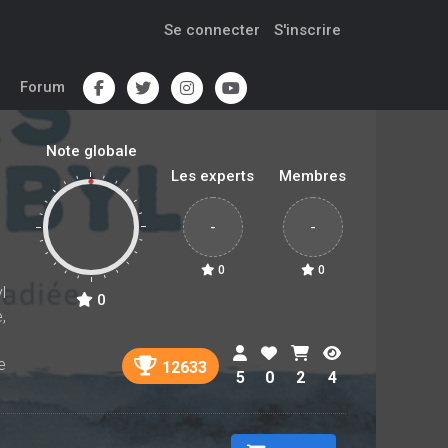
Se connecter
S'inscrire
Forum
Note globale
Les experts
Membres
-
-
0
0
l
0
,
e
12633
5
0
2
4
s