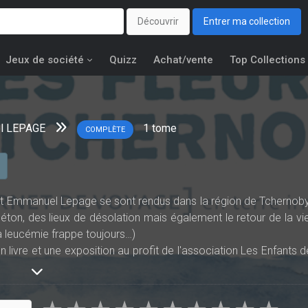
Découvrir
Entrer ma collection
Jeux de société
Quizz
Achat/vente
Top Collections
l LEPAGE
1
tome
COMPLÈTE
et Emmanuel Lepage se sont rendus dans la région de Tchernoby
éton, des lieux de désolation mais également le retour de la vie
a leucémie frappe toujours…)
n livre et une exposition au profit de l'association Les Enfants d
nitialement publié par l’association militante « Les Dessin’acteur
sormais épuisé et l’association ne comptait pas le rééditer.