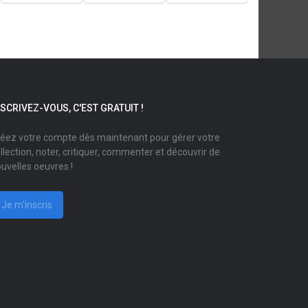
NSCRIVEZ-VOUS, C'EST GRATUIT !
éez votre compte dès maintenant pour gérer votre
llection, noter, critiquer, commenter et découvrir de
uvelles oeuvres !
Je m'inscris