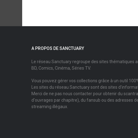
A PROPOS DE SANCTUARY
Le réseau Sanctuary regroupe des sites thématiques 
BD, Comics, Cinéma, Séries TV.
Vous pouvez gérer vos collections grâce à un outil 100%
Les sites du réseau Sanctuary sont des sites d'informati
Merci de ne pas nous contacter pour obtenir du scantr
d'ouvrages par chapitre), du fansub ou des adresses de
streaming illégaux.