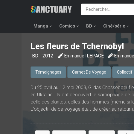
Manga
Comics
BD
Ciné/série
Les fleurs de Tchernobyl
BD
2012
Emmanuel LEPAGE
Emmanue
Témoignages
Carnet De Voyage
Collectif
Du 25 avril au 12 mai 2008, Gildas Chasseboeuf 
en Ukraine. Ils ont découvert le sarcophage de b
celle des plantes, celles des hommes (même si l
L'objectif de ce voyage était de créer au retour u
Tchernobyl. Les Fleurs de Tchernobyl a ainsi été i
de bandes destinées », fin 2008. L’ouvrage est dé