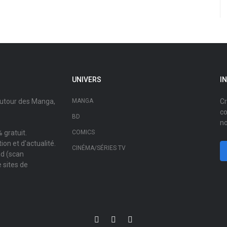
UNIVERS
I
autour des Manga,
MANGA
Cr
co
BD
no
 gratuit.
COMICS
on et d'actualité.
CINÉMA/SÉRIES TV
ad (scan
 sites de