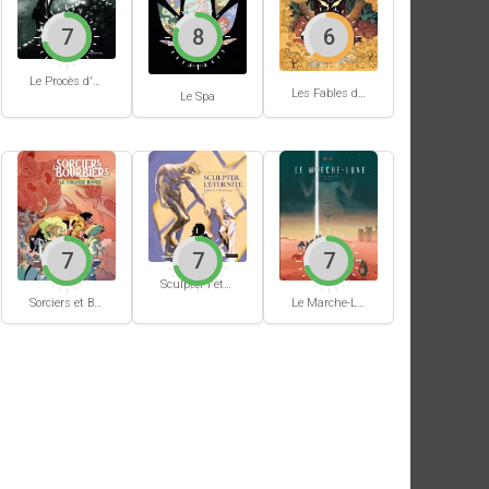
7
8
6
Le Procès d'un immortel
Les Fables du Roi des Aulnes
Le Spa
7
7
7
Sculpter l'éternité
Sorciers et Bourbiers #1
Le Marche-Lune