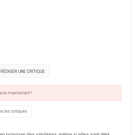
RÉDIGER UNE CRITIQUE
vis maintenant !
s les critiques
 en proposer des similaires, même si elles sont déjà