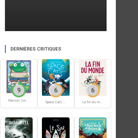
DERNIÈRES CRITIQUES
9
6
6
Maison Croâ Croâ
Space Cats #1
La fin du monde (Stanislas)