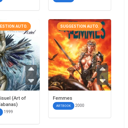
ESTION AUTO.
SUGGESTION AUTO.
isuel (Art of
Femmes
Tabanas)
2000
ARTBOOK
1999