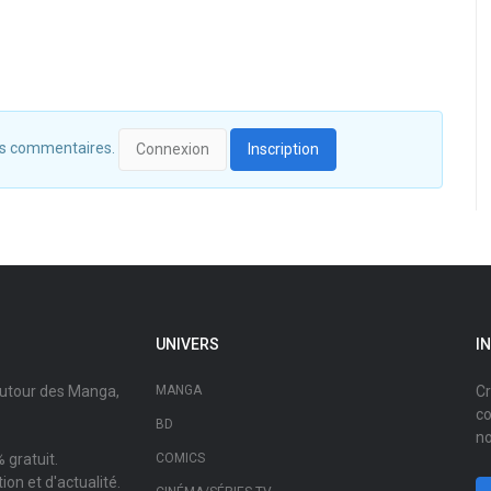
 des commentaires.
Connexion
Inscription
UNIVERS
I
autour des Manga,
MANGA
Cr
co
BD
no
 gratuit.
COMICS
on et d'actualité.