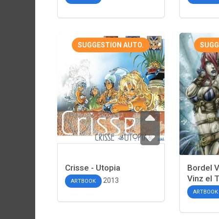
SUGGESTION AUTO.
SUGG
Crisse - Utopia
Bordel V
Vinz el 
2013
ARTBOOK
ARTBOOK