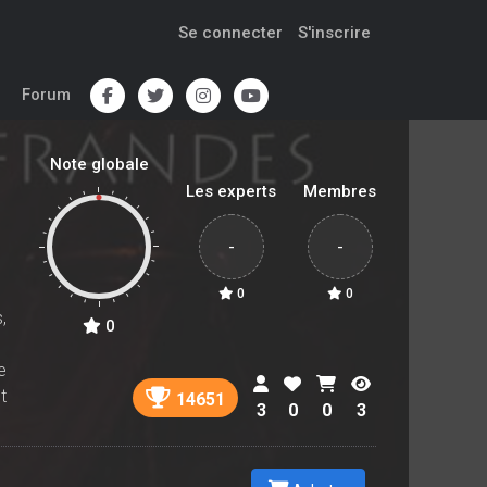
Se connecter
S'inscrire
Forum
Note globale
Les experts
Membres
-
-
0
0
,
0
e
t
14651
3
0
0
3