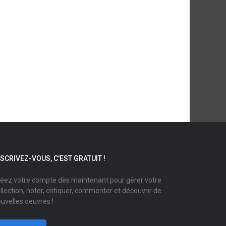
NSCRIVEZ-VOUS, C'EST GRATUIT !
éez votre compte dès maintenant pour gérer votre
llection, noter, critiquer, commenter et découvrir de
uvelles oeuvres !