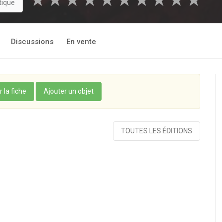
★
★
★
★
★
★
★
★
★
★
tique
Discussions
En vente
r la fiche
Ajouter un objet
TOUTES LES ÉDITIONS