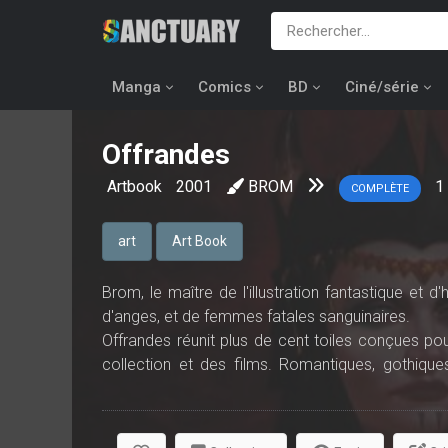
Manga
Comics
BD
Ciné/série
Offrandes
Artbook
2001
BROM
1
COMPLÈTE
art
Art Book
Brom, le maître de l'illustration fantastique et d
d'anges, et de femmes fatales sanguinaires.
Offrandes réunit plus de cent toiles conçues po
collection et des films. Romantiques, gothiqu
modifié à jamais le visage de l'Art fantastique.