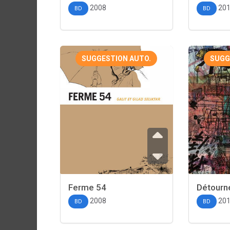
2008
20
BD
BD
SUGGESTION AUTO.
SUGG
Ferme 54
Détourn
2008
20
BD
BD