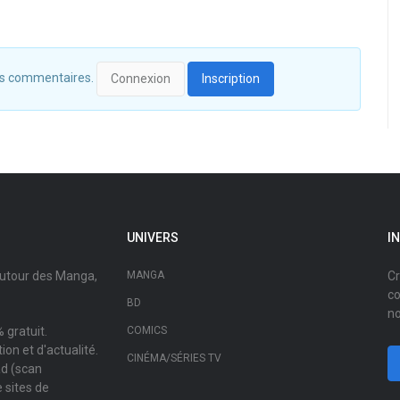
 des commentaires.
Connexion
Inscription
UNIVERS
I
autour des Manga,
MANGA
Cr
co
BD
no
 gratuit.
COMICS
on et d'actualité.
CINÉMA/SÉRIES TV
ad (scan
 sites de