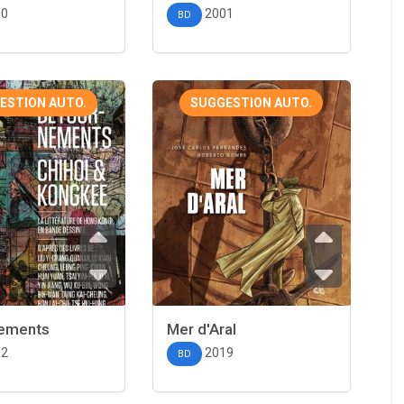
10
2001
BD
ESTION AUTO.
SUGGESTION AUTO.
ements
Mer d'Aral
12
2019
BD