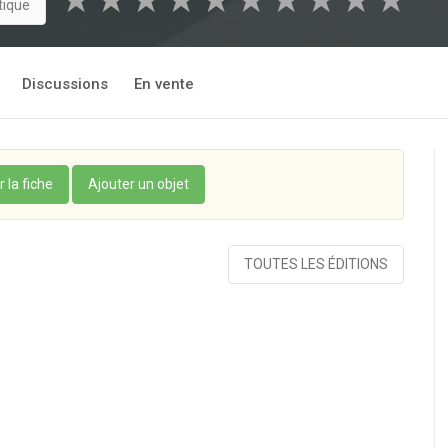
★
★
★
★
★
★
★
★
★
★
tique
Discussions
En vente
r la fiche
Ajouter un objet
TOUTES LES ÉDITIONS