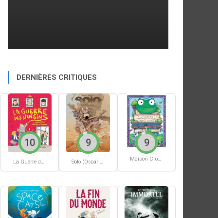
DERNIÈRES CRITIQUES
10
9
9
Maison Croâ Croâ
La Guerre des voisins
Solo (Oscar Martin) #1