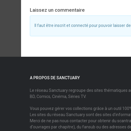
Laissez un commentaire
Il faut être inscrit et connecté pour pouvoir laisser
A PROPOS DE SANCTUARY
Le réseau Sanctuary regroupe des sites thématiques 
BD, Comics, Cinéma, Séries TV.
Vous pouvez gérer vos collections grâce à un outil 100%
Les sites du réseau Sanctuary sont des sites d'informati
Merci de ne pas nous contacter pour obtenir du scantr
d'ouvrages par chapitre), du fansub ou des adresses de