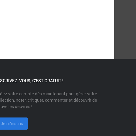
NSCRIVEZ-VOUS, C'EST GRATUIT !
éez votre compte dès maintenant pour gérer votre
llection, noter, critiquer, commenter et découvrir de
uvelles oeuvres !
Je m'inscris