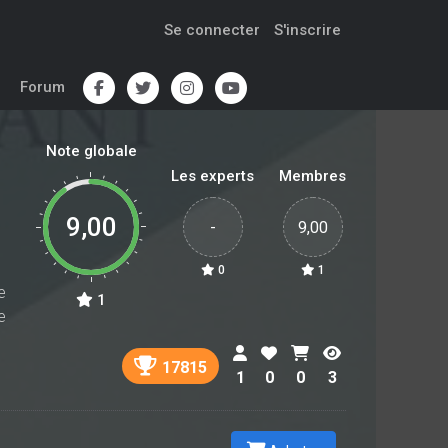
Se connecter
S'inscrire
Forum
Note globale
Les experts
Membres
9,00
-
9,00
0
1
e
1
e
17815
1
0
0
3