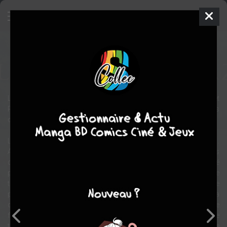
La porte de Brazenac
BD
2014
Patrick PION
RODOLPHE
1
tome
COMPLÈTE
La Porte de Brazenac est un one shot signé Leo, Rodolphe et
Patrick Pion qui nous entraînent dans un récit proche de certains
contes fantastiques de Lovecraft...
L'histoire de La Porte de Brazenac se déroule pendant l'hiver 1771.
André de Beltoise, précepteur du jeune prince de Condé, est pris
dans une violente tempête. Il trouve refuge dans un château habité
par un homme malade, un certain baron de Brazenac, qui se révèle
très cultivé. Beltoise repart le lendemain avant que son hôte ne
puisse lui faire part d'un phénomène bien étrange... Son cheval a
disparu sous ses yeux, comme s'il avait peu à peu franchi une
frontière invisible. Intrigué et curieux, le baron a alors lui-même
tenté cette expérience fantastique pour découvrir, de l'autre côté de