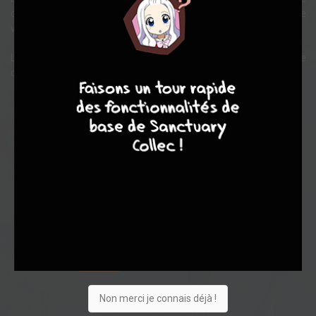
cette « porte », un monde inconnu... Cette porte serait-elle l'entrée
vers l'Enfer ou, tout simplement, une porte temporelle ?
La Porte de Brazenac est une histoire complète ; une BD historique
9
8
9
8
dans laquelle le fantastique s'invite de façon inattendue.
Note globale
Les experts
Membres
6,68
6,00
6,75
1
4
5
42
0
4
6
3727
Non merci je connais déjà !