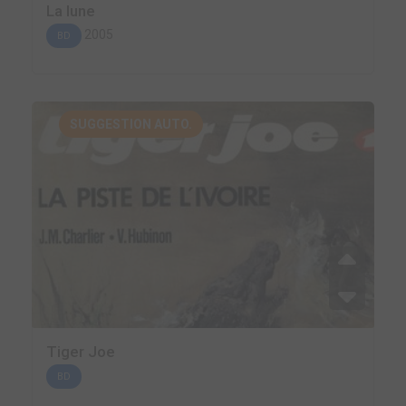
La lune
2005
BD
SUGGESTION AUTO.
Tiger Joe
BD