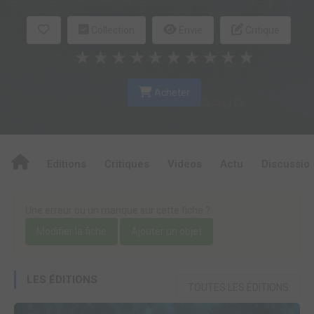
Collection
Envie
Critique
★
★
★
★
★
★
★
★
★
★
Acheter
Editions
Critiques
Videos
Actu
Discussio
Une erreur ou un manque sur cette fiche ?
Modifier la fiche
Ajouter un objet
LES ÉDITIONS
TOUTES LES ÉDITIONS