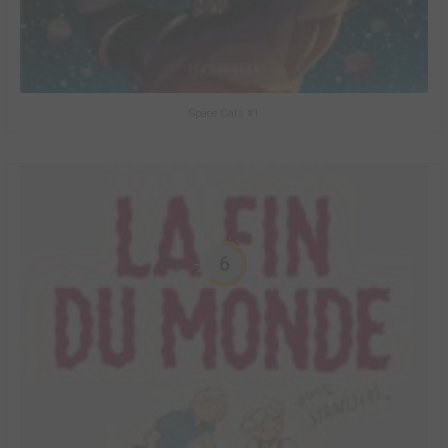
Space Cats #1
6