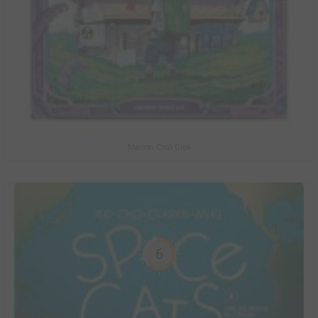
Maison Croâ Croâ
6