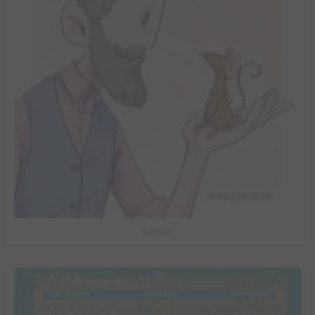
ScéléRats