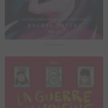
Lore Olympus #10
10