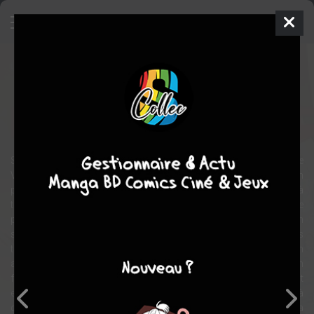
Ultime Frontière
BD
2014
ICAR
LEO
4
tomes
COMPLÈTE
science fiction
Sur la planète Tau Ceti 5 qui ressemble fortement à la Terre, le
Village d'Erechim est situé à l'ultime frontière, là où la civilisation
prend fin. Ses 112 habitants et leur Maire offrent un lopin de Terre à
tout ceux qui prennent le risque de s'y installer. Mais la ‘Terre
promise' devient vite le pire cauchemar de ses villageois : non
seulement un dénommé Ronald Burton, fermier tout puissant, les
terrorise, mais un mystérieux monstre a également fait son
apparition depuis quelques temps. Lorsque Jane Jones et son
frère John – redoutable malgré un handicap physique – sont
engagés pour faire régner la paix à Erechim, ils ne savent pas à
quoi s'attendre. Et il s'avérera que leur plus gros problème ne sera