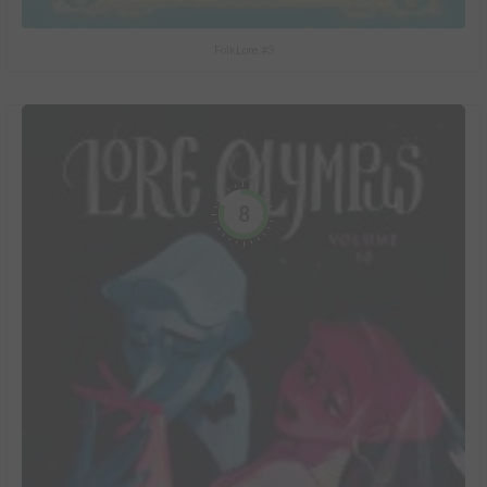
FolkLore #3
8