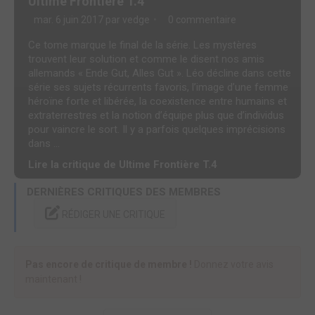
Ultime Frontière T.4
mar. 6 juin 2017 par
vedge
0 commentaire
Ce tome marque le final de la série. Les mystères
trouvent leur solution et comme le disent nos amis
allemands « Ende Gut, Alles Gut ». Léo décline dans cette
série ses sujets récurrents favoris, l’image d’une femme
héroïne forte et libérée, la coexistence entre humains et
extraterrestres et la notion d’équipe plus que d’individus
pour vaincre le sort. Il y a parfois quelques imprécisions
dans ...
Lire la critique de Ultime Frontière T.4
DERNIÈRES CRITIQUES DES MEMBRES
RÉDIGER UNE CRITIQUE
Pas encore de critique de membre !
Donnez votre avis
maintenant !