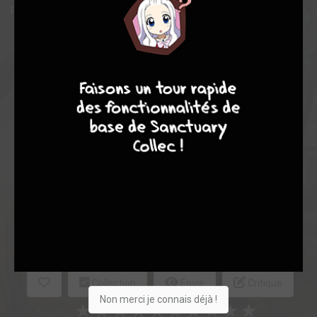
pas celui auquel ils pensaient...
Note globale
7
8
8
10
Les experts
Membres
7,73
7,50
7,75
2
8
10
130
0
12
5
1198
Collection
Envie
Critique
Non merci je connais déjà !
★
★
★
★
★
★
★
★
★
★