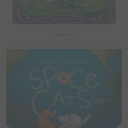
Maison Croâ Croâ
6