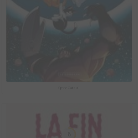
Space Cats #1
6