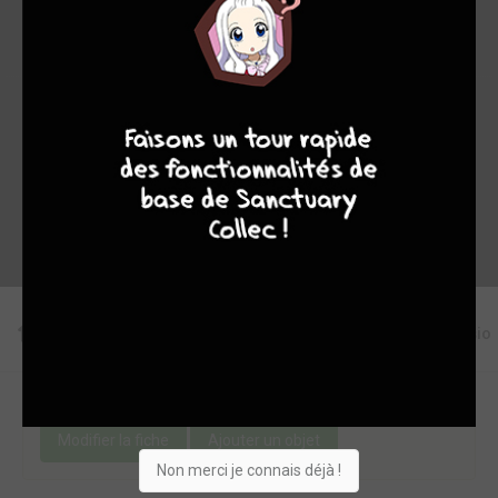
9
8
9
8
Envie
Critique
★
★
★
★
★
★
★
★
★
★
Acheter
Editions
Critiques
Videos
Actu
Discussio
Une erreur ou un manque sur cette fiche ?
Modifier la fiche
Ajouter un objet
Non merci je connais déjà !