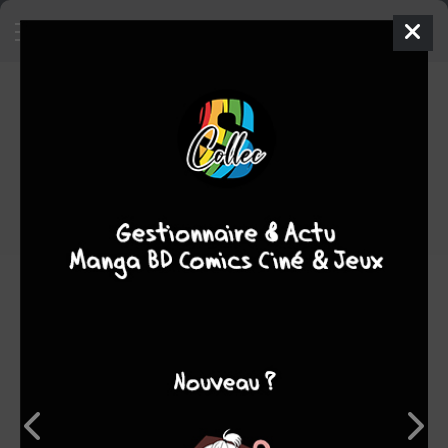
Aéro Artbook - Christophe Gibelin
Artbook
Art Book
Note globale
Les experts
Membres
-
-
0
0
0
0
0
0
3
20658