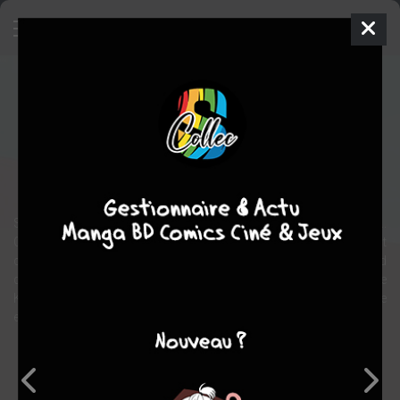
Le Garçon et la Bête
Film
Japon
2015
0 min.
Mamoru HOSODA
animation
action
aventure
Shibuya, le monde des humains, et Jutengai, le monde des Bêtes...
C'est l'histoire d'un garçon solitaire et d'une Bête seule, qui vivent
chacun dans deux mondes séparés. Un jour, le garçon se perd
dans le monde des Bêtes où il devient le disciple de la Bête
Kumatetsu qui lui donne le nom de Kyuta. Cette rencontre fortuite
est le début d'une aventure qui dépasse l'imaginaire...
Note globale
Les experts
Membres