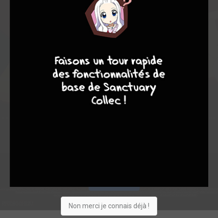
8,85
8,20
9,07
9
8
9
8
10
56
66
350
0
8
6
2608
Collection
Envie
Critique
★
★
★
★
★
★
★
★
★
★
Acheter
Non merci je connais déjà !