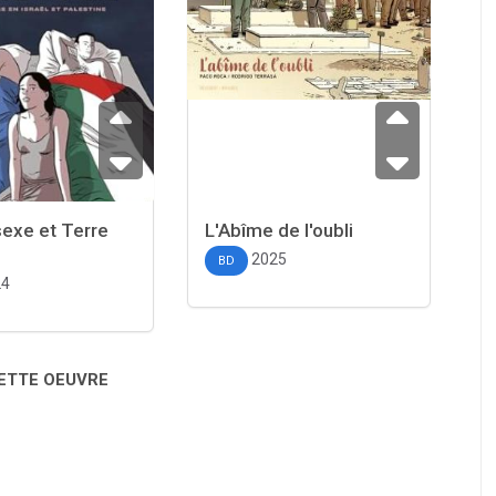
sexe et Terre
L'Abîme de l'oubli
2025
BD
24
CETTE OEUVRE