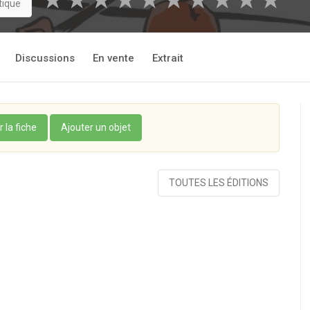
★
★
★
★
★
★
★
★
★
★
tique
Discussions
En vente
Extrait
r la fiche
Ajouter un objet
TOUTES LES ÉDITIONS