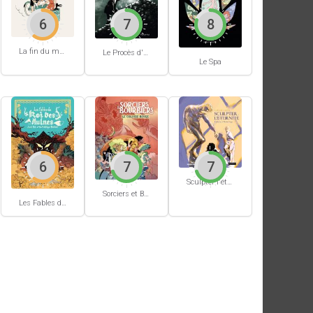
6
7
8
La fin du monde (Stanislas)
Le Procès d'un immortel
Le Spa
6
7
7
Sculpter l'éternité
Sorciers et Bourbiers #1
Les Fables du Roi des Aulnes