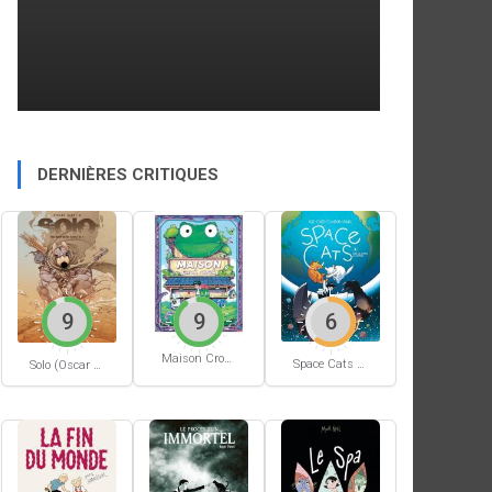
DERNIÈRES CRITIQUES
9
9
6
Maison Croâ Croâ
Space Cats #1
Solo (Oscar Martin) #1