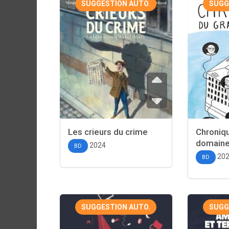
SUGGESTION AUTO.
SUGG
Les crieurs du crime
Chroniq
domain
2024
BD
20
BD
SUGGESTION AUTO.
SUGG