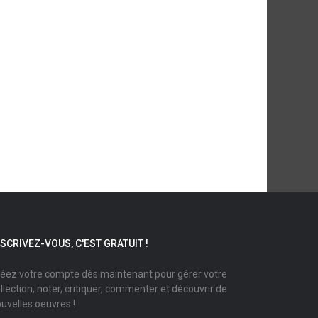
NSCRIVEZ-VOUS, C'EST GRATUIT !
éez votre compte dès maintenant pour gérer votre
llection, noter, critiquer, commenter et découvrir de
uvelles oeuvres !