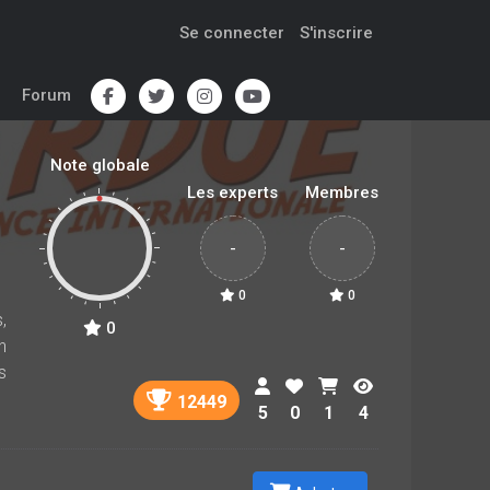
Se connecter
S'inscrire
Forum
Note globale
Les experts
Membres
-
-
0
0
,
0
n
s
12449
5
0
1
4