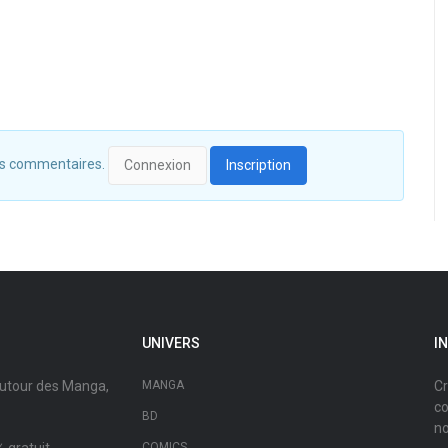
 des commentaires.
Connexion
Inscription
UNIVERS
I
autour des Manga,
MANGA
Cr
co
BD
no
COMICS