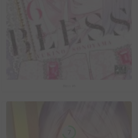
Bless #6
7