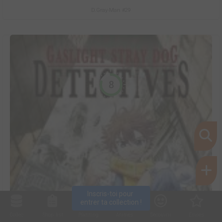
D.Gray-Man #29
8
Inscris-toi pour 
entrer ta collection !
Collec
Shop. list
Planning
Animes
Découvrir
Envies