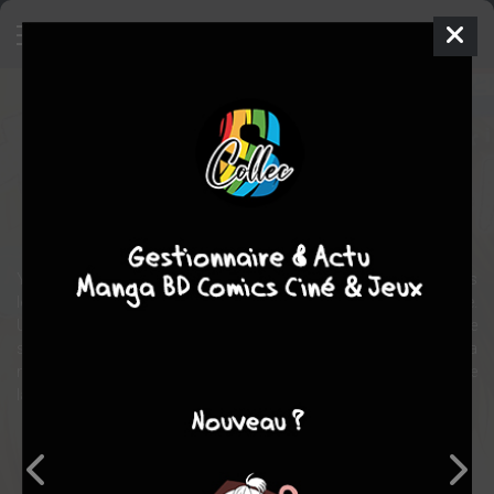
Cheeky love
Manga
Shojo
2013
Mitsubachi MIYUKI
Mitsubachi MIYUKI
23
tomes
COMPLÈTE
romance
comédie
Yuki est devenue la manager du club de basket de son lycée dans
le but ultime (mais secret) de rester auprès du capitaine de l’équipe.
Un jour, Naruse, nouveau membre du club, finit par apprendre le
secret de Yuki. Le jeune homme tombe alors amoureux de sa
manager et passe son temps à embêter l’héroïne, ce qui a le don de
la rendre furieuse...
Note globale
Les experts
Membres