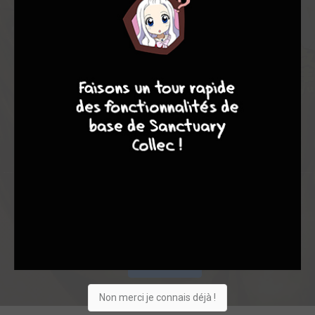
8,14
-
8,14
9
8
9
8
0
36
36
376
0
91
20
2411
Collection
Envie
Critique
★
★
★
★
★
★
★
★
★
★
Acheter
Non merci je connais déjà !