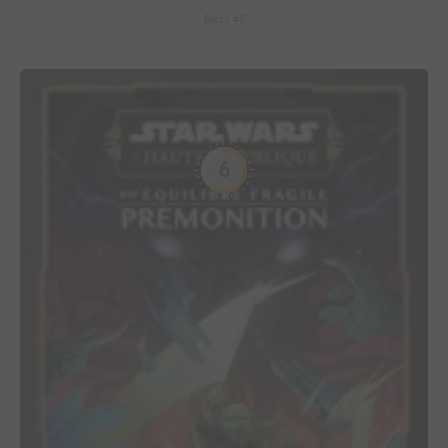
Bless #5
6