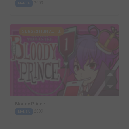
2009
MANGA
SUGGESTION AUTO.
Bloody Prince
2009
MANGA