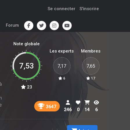
Se connecter
S'inscrire
Forum
Note globale
Les experts
Membres
7,53
7,17
7,65
6
17
à
23
n
e
3647
246
0
14
6
t