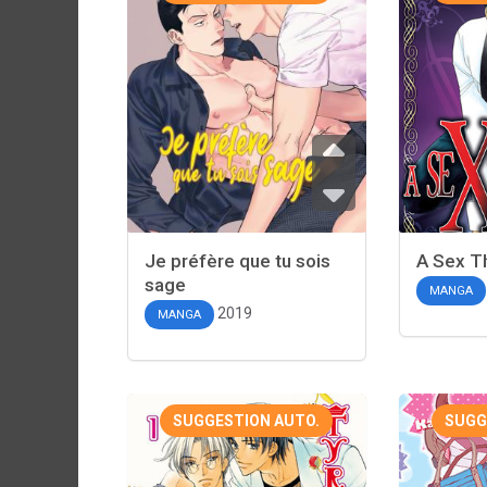
Je préfère que tu sois
A Sex T
sage
MANGA
2019
MANGA
SUGGESTION AUTO.
SUGG