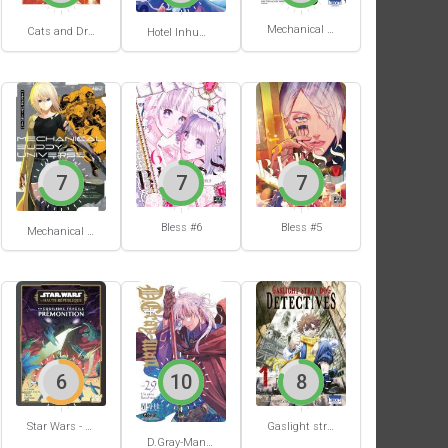
Mechanical Buddy Universe #1
Cats and Dragon #3
Hotel Inhumans #1
7
7
7
Bless #6
Bless #5
Mechanical Buddy Universe #0
6
10
8
Star Wars - La Haute République - Un équilibre fragile
Gaslight stray dog detectives #1
D.Gray-Man #29