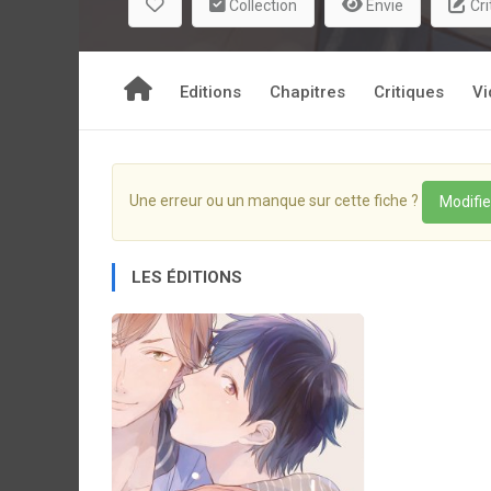
Collection
Envie
Cri
romantique entre deux étudiants que tout oppose
Editions
Chapitres
Critiques
Vi
Une erreur ou un manque sur cette fiche ?
Modifie
LES ÉDITIONS