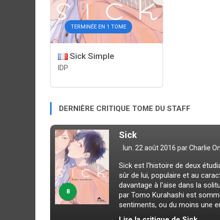
TERMINÉE EN 1 TOME
Sick Simple
IDP
DERNIÈRE CRITIQUE TOME DU STAFF
Sick
lun. 22 août 2016 par
Charlie O
Sick est l'histoire de deux étud
sûr de lui, populaire et au carac
davantage à l'aise dans la solit
8
par Tomo Kurahashi est somme 
sentiments, ou du moins une env
Lire la critique de Sick