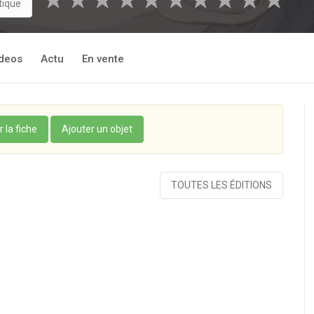
★
★
★
★
★
★
★
★
★
★
tique
 !
deos
Actu
En vente
r la fiche
Ajouter un objet
TOUTES LES ÉDITIONS