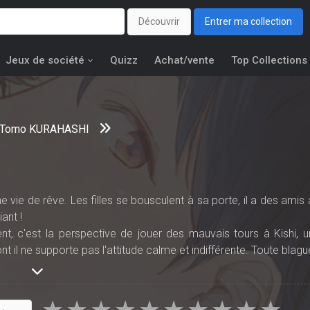
Découvrir
Entrer ma collection
Jeux de société
Quizz
Achat/vente
Top Collections
Tomo KURAHASHI
e vie de rêve. Les filles se bousculent à sa porte, il a des amis 
ant !
ent, c'est la perspective de jouer des mauvais tours à Kishi, u
 il ne supporte pas l'attitude calme et indifférente. Toute blagu
 réserve habituelle... mais s'agit-il vraiment d'un jeu ?
ahashi, une auteur montante, dans une histoire captivante e