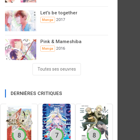
Let's be together
2017
Manga
Pink & Mameshiba
2016
Manga
Toutes ses oeuvres
DERNIÈRES CRITIQUES
8
7
8