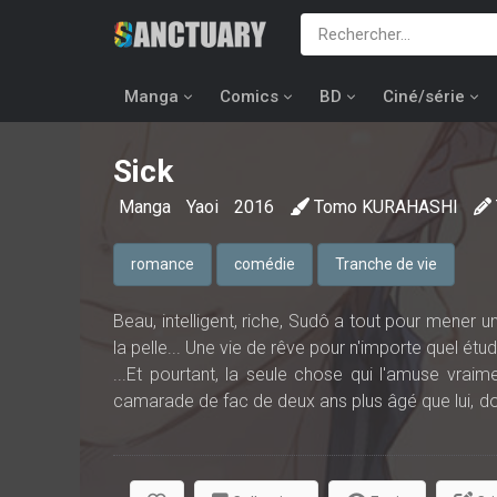
Manga
Comics
BD
Ciné/série
Sick
Manga
Yaoi
2016
Tomo KURAHASHI
romance
comédie
Tranche de vie
Beau, intelligent, riche, Sudô a tout pour mener un
la pelle... Une vie de rêve pour n'importe quel étudi
...Et pourtant, la seule chose qui l'amuse vraim
camarade de fac de deux ans plus âgé que lui, dont
est bonne à faire si elle pousse Kishi à sortir de sa
Découvrez les graphismes délicats de Tomo Kur