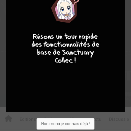
1
6
7
7
8
8
10
107
0
3
3
6236
Collection
Envie
Critique
★
★
★
★
★
★
★
★
★
★
Acheter
Editions
Critiques
Videos
Actu
Discussio
Non merci je connais déjà !