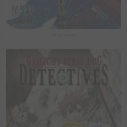
D.Gray-Man #29
8