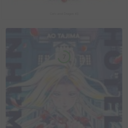
Cats and Dragon #3
7