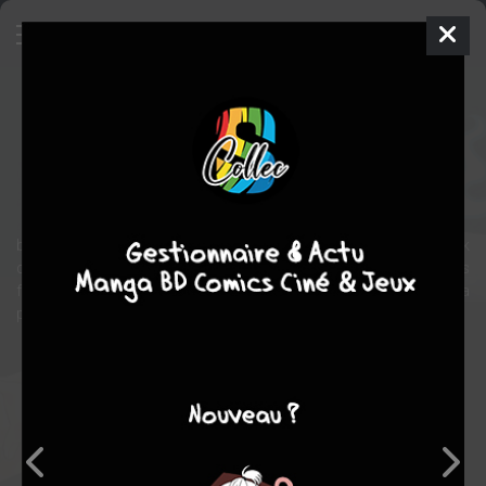
Bleach Official Character Book
Guide
Shonen
2015
Tite KUBO
Art Book
by Tite Kubo Get the inside scoop on BLEACH! This profile book
contains extensive information on the characters and storylines
from BLEACH volumes 1-22. It also includes exclusive stickers, a
poster, bonus manga, the original BLEACH one-shot, and an int
Note globale
Les experts
Membres
7,05
6,00
7,17