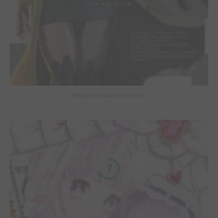
Mechanical Buddy Universe #0
7