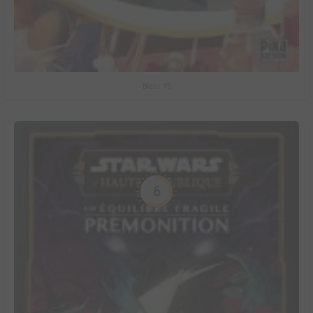
Bless #5
6