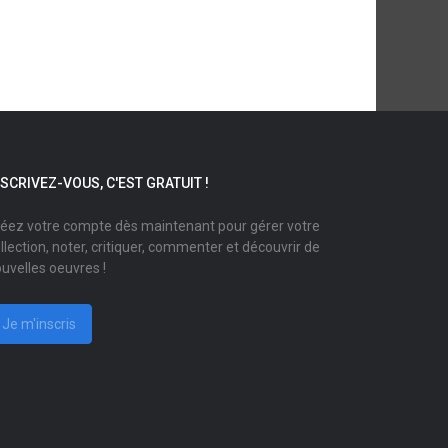
NSCRIVEZ-VOUS, C'EST GRATUIT !
éez votre compte dès maintenant pour gérer votre
llection, noter, critiquer, commenter et découvrir de
uvelles oeuvres !
Je m'inscris