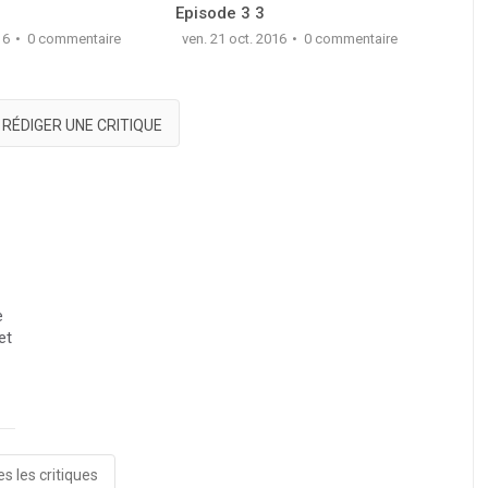
Episode 3 3
Epis
16
0 commentaire
ven. 21 oct. 2016
0 commentaire
ven. 
RÉDIGER UNE CRITIQUE
e
et
s les critiques