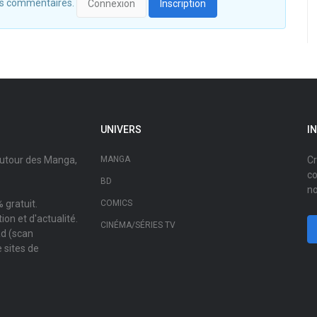
 des commentaires.
Connexion
Inscription
UNIVERS
I
autour des Manga,
MANGA
Cr
co
BD
no
 gratuit.
COMICS
on et d'actualité.
CINÉMA/SÉRIES TV
ad (scan
 sites de