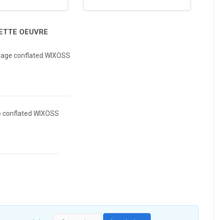
CETTE OEUVRE
orage conflated WIXOSS
e conflated WIXOSS