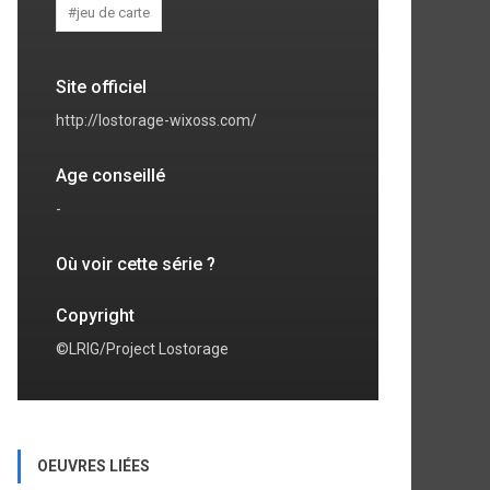
#jeu de carte
Site officiel
http://lostorage-wixoss.com/
Age conseillé
-
Où voir cette série ?
Copyright
©LRIG/Project Lostorage
OEUVRES LIÉES