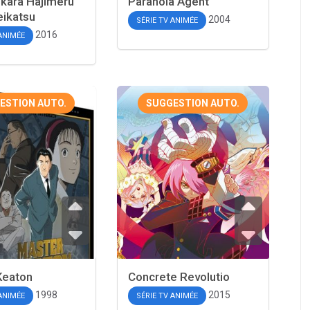
 kara Hajimeru
Paranoia Agent
eikatsu
2004
SÉRIE TV ANIMÉE
2016
 ANIMÉE
ESTION AUTO.
SUGGESTION AUTO.
Keaton
Concrete Revolutio
1998
2015
 ANIMÉE
SÉRIE TV ANIMÉE