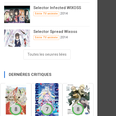
Selector Infected WIXOSS
2014
Série TV animée
Selector Spread Wixoss
2014
Série TV animée
Toutes les oeuvres liées
DERNIÈRES CRITIQUES
8
7
8