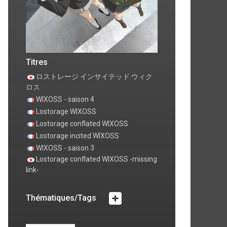
ode 4 4
Episode 5 5
28 oct. 2016
0 commentaire
ven. 4 nov. 2016
0 commentaire
Titres
ロストレージ インサイテッド ウィク
ロス
WIXOSS - saison 4
Lostorage WIXOSS
Lostorage conflated WIXOSS
Lostorage incited WIXOSS
WIXOSS - saison 3
Lostorage conflated WIXOSS -missing
link-
Thématiques/Tags