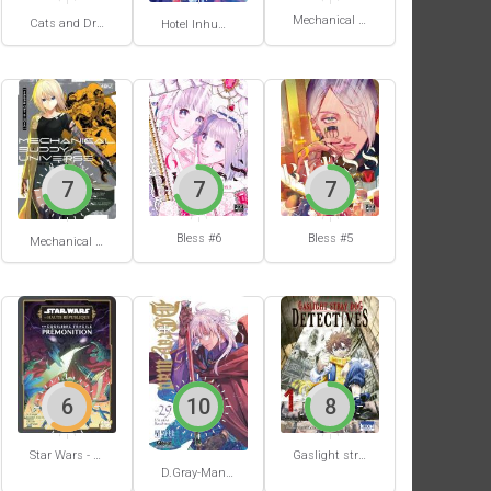
Mechanical Buddy Universe #1
Cats and Dragon #3
Hotel Inhumans #1
7
7
7
Bless #6
Bless #5
Mechanical Buddy Universe #0
6
10
8
Star Wars - La Haute République - Un équilibre fragile
Gaslight stray dog detectives #1
D.Gray-Man #29