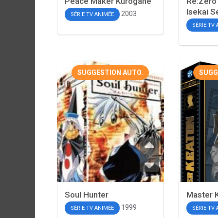
Peace Maker Kurogane
Re:Zero
Isekai S
2003
SÉRIE TV ANIMÉE
SÉRIE TV
SUGGESTION AUTO.
SUGG
Soul Hunter
Master 
1999
SÉRIE TV ANIMÉE
SÉRIE TV