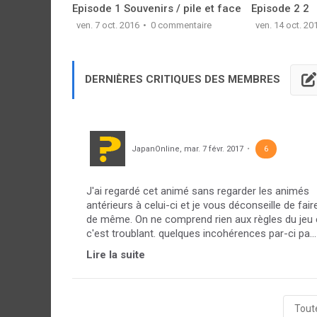
Episode 1 Souvenirs / pile et face
Episode 2 2
ven. 7 oct. 2016
0 commentaire
ven. 14 oct. 20
DERNIÈRES CRITIQUES DES MEMBRES
JapanOnline
,
mar. 7 févr. 2017
6
J'ai regardé cet animé sans regarder les animés
antérieurs à celui-ci et je vous déconseille de fair
de même. On ne comprend rien aux règles du jeu 
c'est troublant. quelques incohérences par-ci pa...
Lire la suite
Toute