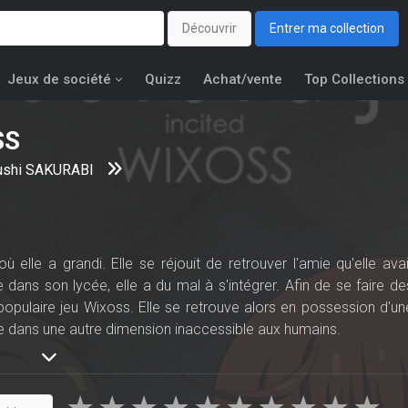
Découvrir
Entrer ma collection
Jeux de société
Quizz
Achat/vente
Top Collections
SS
ushi SAKURABI
 elle a grandi. Elle se réjouit de retrouver l'amie qu'elle avai
 dans son lycée, elle a du mal à s'intégrer. Afin de se faire de
populaire jeu Wixoss. Elle se retrouve alors en possession d'un
le dans une autre dimension inaccessible aux humains.
le de cinq pièces renfermant des souvenirs. Elle y retrouver
ir les pièces, elle pourra quitter le jeu. Sinon, elle sera punie…