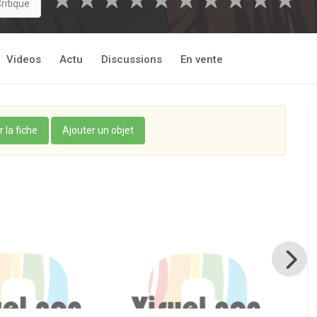
★
★
★
★
★
★
★
★
★
★
ritique
Videos
Actu
Discussions
En vente
r la fiche
Ajouter un objet