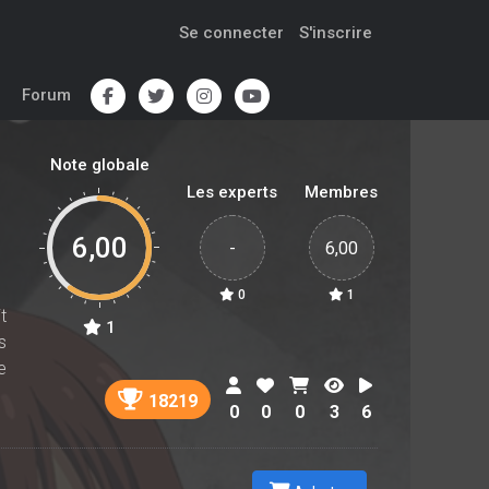
Se connecter
S'inscrire
Forum
Note globale
Les experts
Membres
6,00
-
6,00
0
1
t
1
s
e
18219
0
0
0
3
6
a