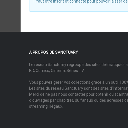
Il faut être inscrit et connecté pour pouvoir laisser
A PROPOS DE SANCTUARY
Le réseau Sanctuary regroupe des sites thématiques 
BD, Comics, Cinéma, Séries TV.
Vous pouvez gérer vos collections grâce à un outil 100%
Les sites du réseau Sanctuary sont des sites d'informati
Merci de ne pas nous contacter pour obtenir du scantr
d'ouvrages par chapitre), du fansub ou des adresses de
streaming illégaux.