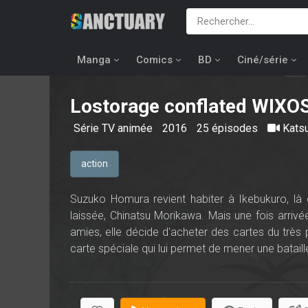
Manga
Comics
BD
Ciné/série
Lostorage conflated WIXO
Série TV animée
2016
25 épisodes
Kats
action
Suzuko Homura revient habiter à Ikebukuro, là où
laissée, Chinatsu Morikawa. Mais une fois arrivée
amies, elle décide d'acheter des cartes du très 
carte spéciale qui lui permet de mener une batail
Suzuko devra se battre pour prendre le contrô
également son amie Chinatsu. Si elle parvient à réun