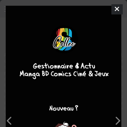
Johnny Ryan touche le fond
BD
2017
Johnny RYAN
Johnny RYAN
1
tome
COMPLÈTE
Approchez, approchez ! Bienvenue au Festival de la couille, du cul,
d'la chatte et autres nichons en tous genres ! Violence gratuite et
sexe garanti dans cette grande foire où tout est permis, surtout le
pire ! Chier dans son froc, tabasser son voisin, violer des arbres,
étriper sa copine, pisser sur les policiers, faire sauter la cervelle des
aliens... Autant d'attractions qui émerveilleront vos yeux (s'il vous
en reste encore après la lecture du livre) et vous feront passer un
moment féérique en Amérique ! Johnny Ryan touche le fond
compile les gags et histoires en une page que réalisait Johnny
Ryan, tous les mois depuis une dizaine d'années pour le magazine
Vice.