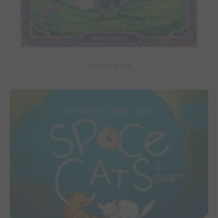
Maison Croâ Croâ
6