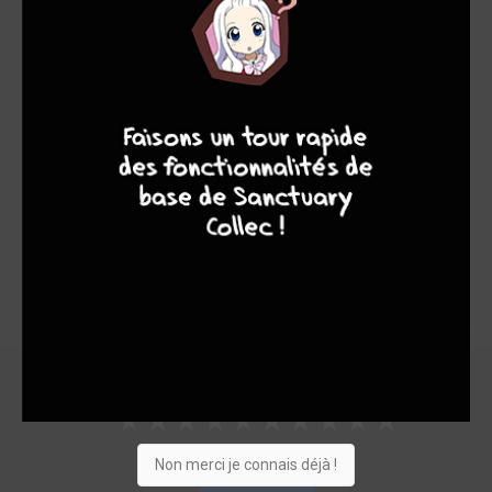
Note globale
Les experts
Membres
4
7
8
7
8,00
-
8,00
0
1
1
2
0
0
0
15720
Collection
Envie
Critique
★
★
★
★
★
★
★
★
★
★
Non merci je connais déjà !
Acheter