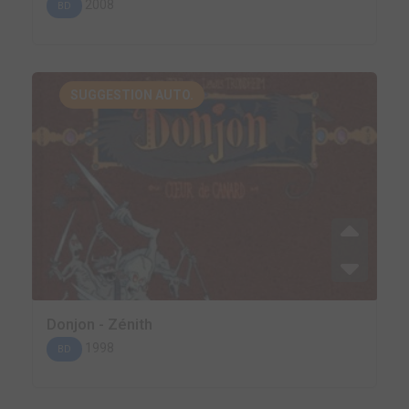
2008
BD
SUGGESTION AUTO.
Donjon - Zénith
1998
BD