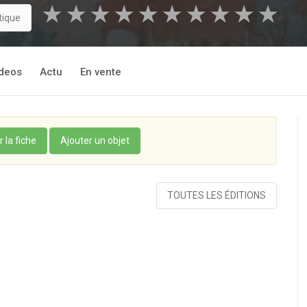
★
★
★
★
★
★
★
★
★
★
tique
deos
Actu
En vente
r la fiche
Ajouter un objet
TOUTES LES ÉDITIONS