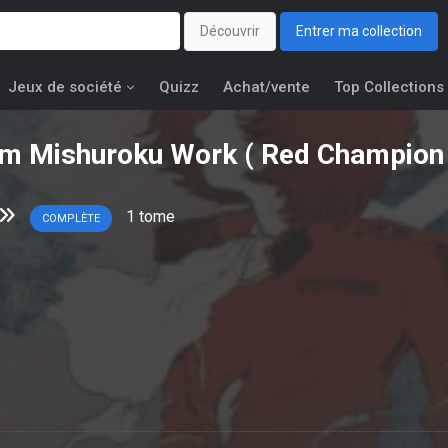
Découvrir
Entrer ma collection
Jeux de société
Quizz
Achat/vente
Top Collections
om Mishuroku Work ( Red Champion
1
tome
COMPLÈTE