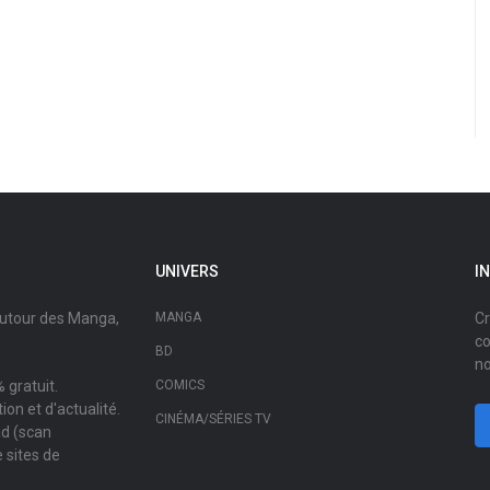
UNIVERS
I
autour des Manga,
MANGA
Cr
co
BD
no
 gratuit.
COMICS
on et d'actualité.
CINÉMA/SÉRIES TV
ad (scan
 sites de