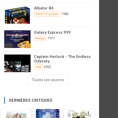
Albator 84
1982
Série TV animée
Galaxy Express 999
1977
Manga
Captain Herlock - The Endless
Odyssey
2002
OAV
Toutes ses oeuvres
DERNIÈRES CRITIQUES