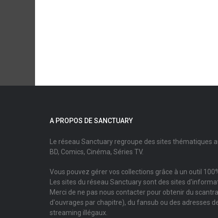
A PROPOS DE SANCTUARY
Le réseau Sanctuary regroupe des sites thématiques 
BD, Comics, Cinéma, Séries TV.
Vous pouvez gérer vos collections grâce à un outil 100%
Les sites du réseau Sanctuary sont des sites d'informati
Merci de ne pas nous contacter pour obtenir du scantr
d'ouvrages par chapitre), du fansub ou des adresses de
streaming illégaux.