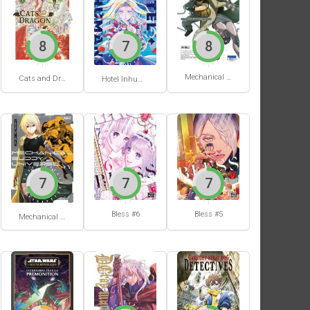
8
7
8
Mechanical Buddy Universe #1
Cats and Dragon #3
Hotel Inhumans #1
7
7
7
Bless #6
Bless #5
Mechanical Buddy Universe #0