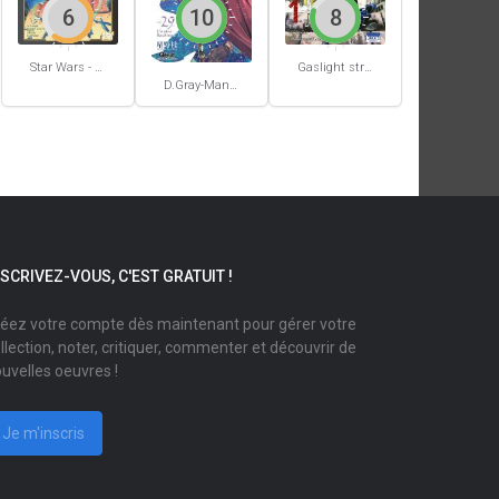
6
10
8
Star Wars - La Haute République - Un équilibre fragile
Gaslight stray dog detectives #1
D.Gray-Man #29
NSCRIVEZ-VOUS, C'EST GRATUIT !
éez votre compte dès maintenant pour gérer votre
llection, noter, critiquer, commenter et découvrir de
uvelles oeuvres !
Je m'inscris