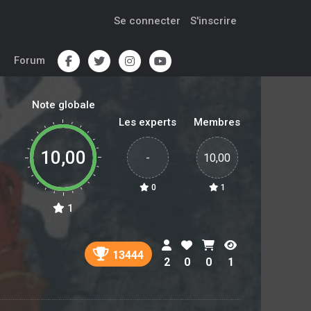
Se connecter
S'inscrire
Forum
Note globale
Les experts
Membres
10,00
-
10,00
0
1
1
13444
2
0
0
1