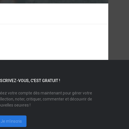
NSCRIVEZ-VOUS, C'EST GRATUIT !
éez votre compte dès maintenant pour gérer votre
llection, noter, critiquer, commenter et découvrir de
uvelles oeuvres !
Je m'inscris