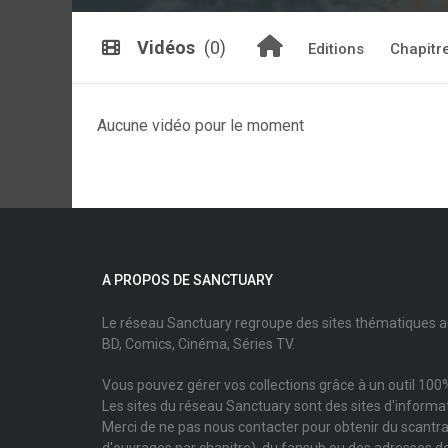
Vidéos
(0)
Editions
Chapitr
Aucune vidéo pour le moment
A PROPOS DE SANCTUARY
Le réseau Sanctuary regroupe des sites thématiques 
BD, Comics, Cinéma, Séries TV.
Vous pouvez gérer vos collections grâce à un outil 100%
Les sites du réseau Sanctuary sont des sites d'informati
Merci de ne pas nous contacter pour obtenir du scantr