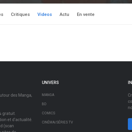
es
Critiques
Videos
Actu
En vente
UNIVERS
I
autour des Manga,
MANGA
Cr
co
BD
no
 gratuit.
COMICS
on et d'actualité.
CINÉMA/SÉRIES TV
ad (scan