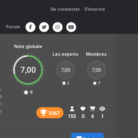
Se connecter
S'inscrire
Forum
Note globale
Les experts
Membres
7,00
7,00
7,00
2
7
.
9
à
n
r
5067
155
0
6
1
l