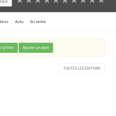
★
★
★
★
★
★
★
★
★
★
tique
deos
Actu
En vente
r la fiche
Ajouter un objet
TOUTES LES ÉDITIONS