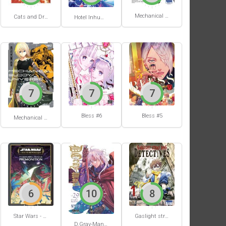
Mechanical Buddy Universe #1
Cats and Dragon #3
Hotel Inhumans #1
7
7
7
Bless #6
Bless #5
Mechanical Buddy Universe #0
6
10
8
Star Wars - La Haute République - Un équilibre fragile
Gaslight stray dog detectives #1
D.Gray-Man #29