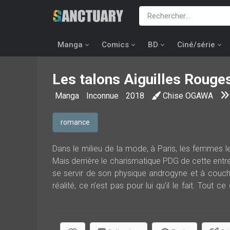
Manga
Comics
BD
Ciné/série
Les talons Aiguilles Rouge
Manga
Inconnue
2018
Chise OGAWA
romance
Dans le milieu de la mode, à Paris, les femmes le
Mais derrière le charismatique PDG de cette entrep
se servir de son physique androgyne et à couche
réalité, ce n’est pas pour lui qu’il le fait. Tout c
d’Abalkin, qui travaille dans l’ombre depuis des
serait prêt à tout pour le garder à ses côtés...