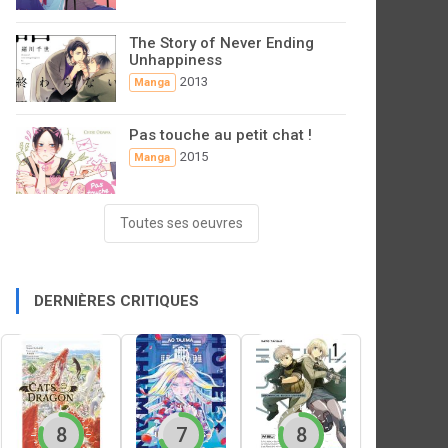
The Story of Never Ending
Unhappiness
2013
Manga
Pas touche au petit chat !
2015
Manga
Toutes ses oeuvres
DERNIÈRES CRITIQUES
8
7
8