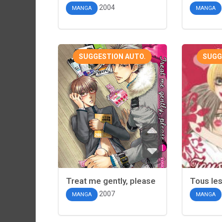
2004
MANGA
MANGA
SUGGESTION AUTO.
SUGG
Treat me gently, please
Tous les
2007
MANGA
MANGA