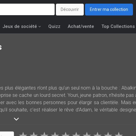
Découvrir
Entrer ma collection
Jeux de société
Quizz
Achat/vente
Top Collections
s
s plus élégantes n’ont plus qu’un seul nom à la bouche : Abalkin
rise se cache un lourd secret. Youri, jeune patron, n’hésite pas 
r avec les bonnes personnes pour élargir sa clientèle. Mais e
e qu’il souhaite, c’est réaliser le rêve d’Adam, le véritable designe
 années. Youri a parfaitement conscience d’être manipulé, mais i