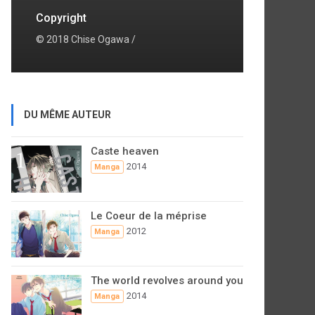
Copyright
© 2018 Chise Ogawa /
DU MÊME AUTEUR
Caste heaven
2014
Manga
Le Coeur de la méprise
2012
Manga
The world revolves around you
2014
Manga