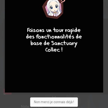
9
8
9
8
Non merci je connais déjà !
Note globale