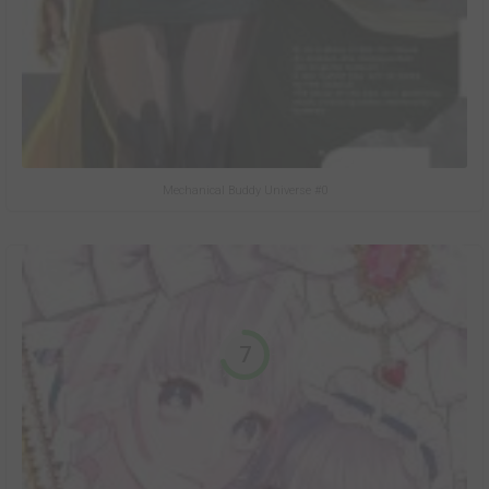
Mechanical Buddy Universe #0
7