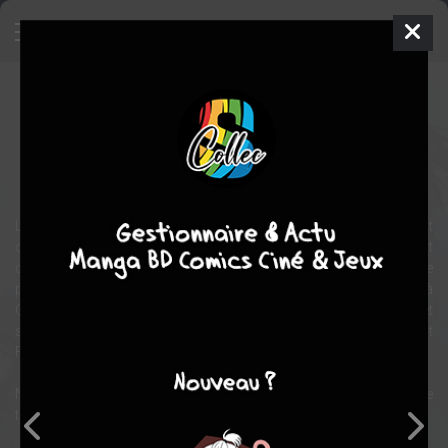
PEACE MAKER KUROGANE : Belief
Film
Japon
2018
60 min.
Shigeru KIMIYA
action
Samurai
historique
Le Shinsengumi est un groupe de samouraïs d'élite entièrement
dévoués au shogun, Yoshinobu Tokugawa, mais il vient pourtant
de subir un lourd revers. Pendant ce temps, la cour impériale
proclame la fin du shogunat et Tokugawa décide de se retirer à
Osaka. De son côté, le Shinsengumi se prépare au combat et
s'organise en prenant position dans le bureau du magistrat
Fushimi.
Nous sommes en Keiô 3 (en 1867), c'est bientôt la fin de l'ère
tumultueuse du shogunat...