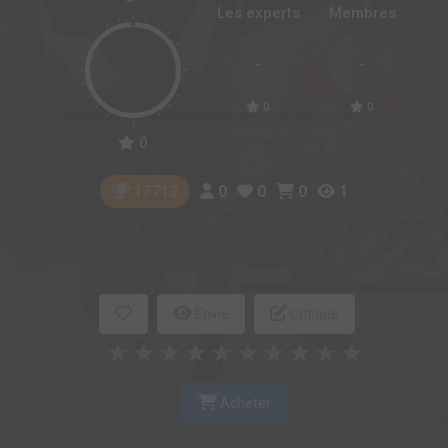
Les experts
Membres
-
-
0
0
0
0
0
0
1
17713
Envie
Critique
★
★
★
★
★
★
★
★
★
★
Acheter