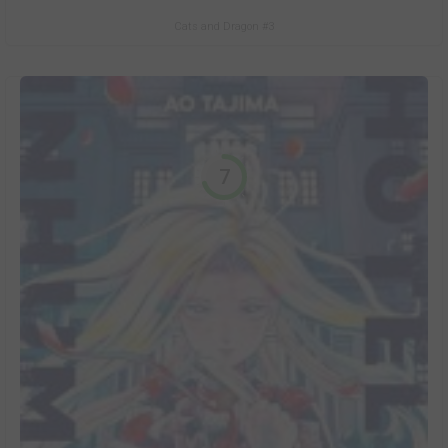
Cats and Dragon #3
7