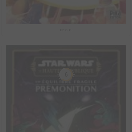
Bless #5
6