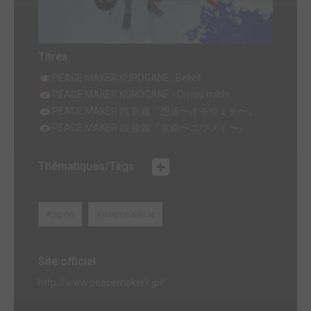
Titres
PEACE MAKER KUROGANE : Belief
PEACE MAKER KUROGANE - Omou michi
PEACE MAKER 鐵 前篇『想道〜オモウミチ〜』
PEACE MAKER 鐵 後篇『友命〜ユウメイ〜』
Thématiques/Tags
#japon
#xixème siècle
Site officiel
http://www.peacemakerk.jp/