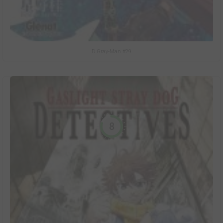
D.Gray-Man #29
8