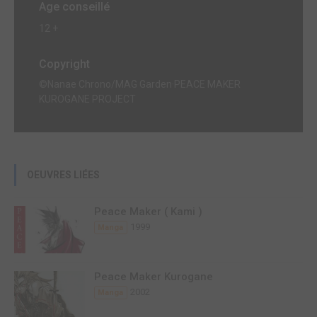
Age conseillé
12 +
Copyright
©Nanae Chrono/MAG Garden·PEACE MAKER
KUROGANE PROJECT
OEUVRES LIÉES
Peace Maker ( Kami )
1999
Manga
Peace Maker Kurogane
2002
Manga