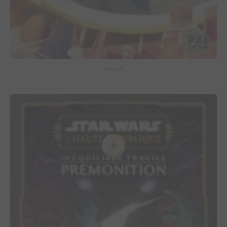
Bless #5
6