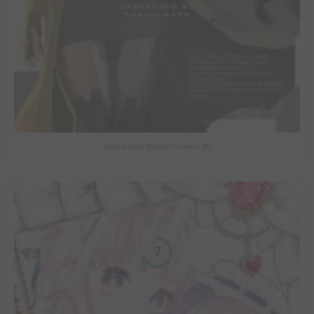
Mechanical Buddy Universe #0
7