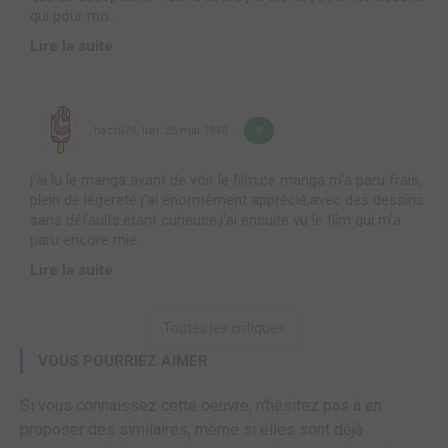
qui pour mo...
Lire la suite
hachi74
,
lun. 25 mai 1970
8
j'ai lu le manga avant de voir le film,ce manga m'a paru frais,
plein de légereté j'ai énormément apprécié,avec des dessins
sans défaults.étant curieuse,j'ai ensuite vu le film qui m'a
paru encore mie...
Lire la suite
Toutes les critiques
VOUS POURRIEZ AIMER
Si vous connaissez cette oeuvre, n'hésitez pas à en
proposer des similaires, même si elles sont déjà