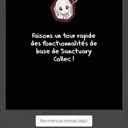
Note globale
Les experts
Membres
9
7
6
6
7,13
6,45
7,35
29
372
401
1249
0
32
18
553
Collection
Envie
Critique
★
★
★
★
★
★
★
★
★
★
Non merci je connais déjà !
Acheter