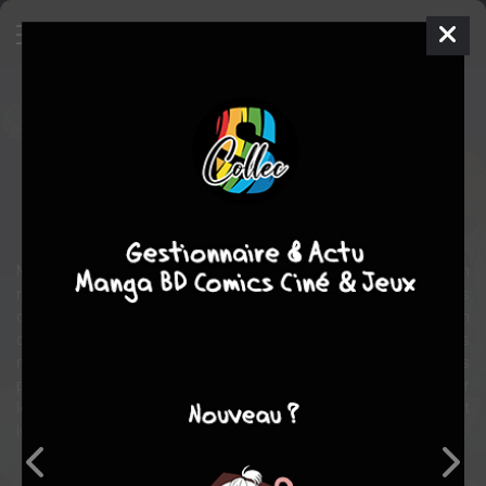
La Traversée du Temps
Manga
Seinen
2005
Ranmaru KOTONE
Yasutaka TSUTSUI
aventure
fantastique
Makoto est une jeune lycéenne comme les autres, un peu garçon
manqué, pas trop intéressée par l'école et absolument pas
concernée par le temps qui passe ! Jusqu'au jour où elle reçoit un
don particulier : celui de pouvoir traverser le temps. Améliorer ses
notes, aider des idylles naissantes, manger à répétition ses plats
préférés, tout devient alors possible pour Makoto. Mais influer sur
le cours des choses est un don parfois bien dangereux, surtout
lorsqu'il faut apprendre à vivre sans !