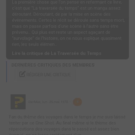
La première chose que l'on pense en refermant ce livre,
c'est que "La traversée du temps" est un manga assez
déroutant. Déroutant, de par la mise en scène des
événements. Certes le récit se déroule sans temps mort,
mais on passe parfois d'une scène à l'autre sans être
prévenu... Qui plus est reste un aspect agaçant de
"survolage" de l'histoire, on ne nous explique quasiment
rien, les seuls élémen...
Lire la critique de La Traversée du Temps
DERNIÈRES CRITIQUES DES MEMBRES
RÉDIGER UNE CRITIQUE
DerMax
,
lun. 25 mai 1970
5
Fan du thème des voyages dans le temps je me suis laissé
tenter par ce One Shot. Au final même si le thème des
répercutions des voyages dans le passé est assez bien
évoqué, on se lasse rapidement d'un...