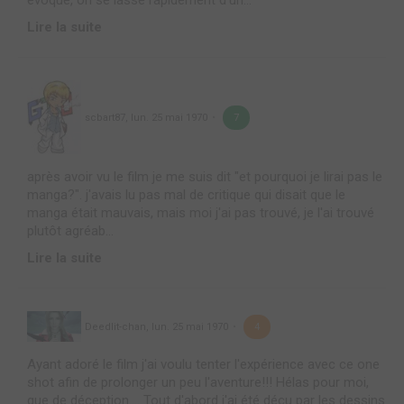
Lire la suite
scbart87
,
lun. 25 mai 1970
7
après avoir vu le film je me suis dit "et pourquoi je lirai pas le
manga?". j'avais lu pas mal de critique qui disait que le
manga était mauvais, mais moi j'ai pas trouvé, je l'ai trouvé
plutôt agréab...
Lire la suite
Deedlit-chan
,
lun. 25 mai 1970
4
Ayant adoré le film j'ai voulu tenter l'expérience avec ce one
shot afin de prolonger un peu l'aventure!!! Hélas pour moi,
que de déception.... Tout d'abord j'ai été déçu par les dessins