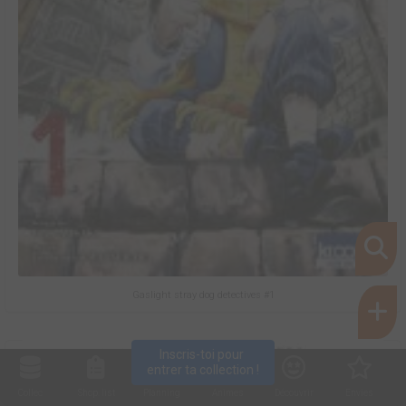
Gaslight stray dog detectives #1
Inscris-toi pour 
entrer ta collection !
Collec
Shop. list
Planning
Animes
Découvrir
Envies