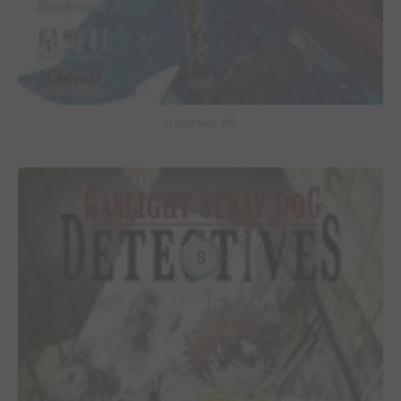
D.Gray-Man #29
8