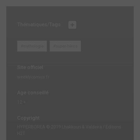
Thématiques/Tags
#mythologie
#super-héros
Site officiel
weeklycomics.fr
Age conseillé
12 +
Copyright
HYPERBOREA © 2019 Lhakkouri & Valdeira / Editions
H2T