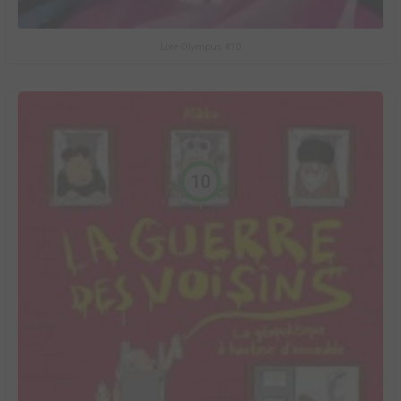
Lore Olympus #10
10