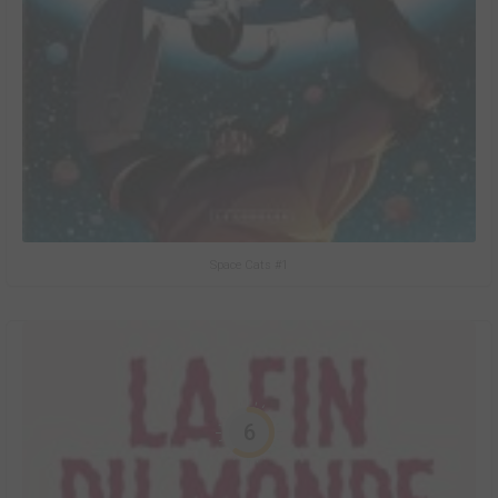
Space Cats #1
6