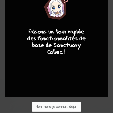
Note globale
Les experts
Membres
7
8
8
10
-
-
0
0
0
5
0
1
0
12310
Collection
Envie
Critique
★
★
★
★
★
★
★
★
★
★
Non merci je connais déjà !
Acheter