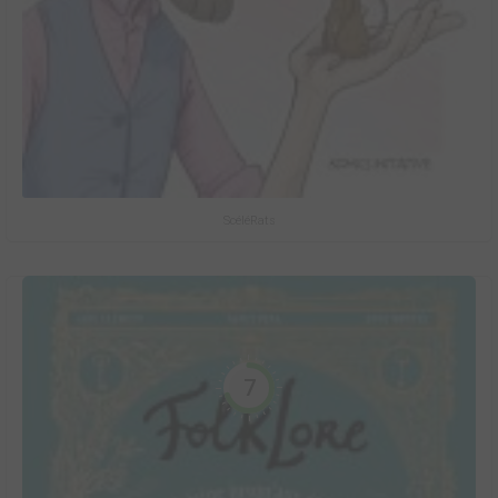
ScéléRats
7