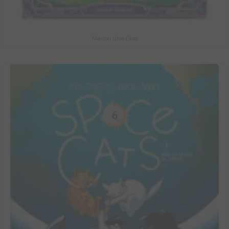
Maison Croâ Croâ
6