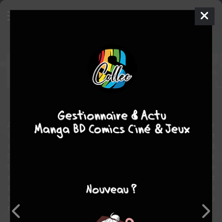
Hyperborea - L'ire des dieux
BD
2019
Carlos VALDEIRA
Abdel kader
LHAKKOURI
0
tome
COMPLÈTE
science fiction
Alors que la Terre traverse une crise sans précédent, le Professeur
Charroux poursuit ses recherches et parvient à établir le contact
avec une civilisation mythique. Depuis l'aube des temps, Nimrod
l'Hyperboréen a usé de ses pouvoirs pour veiller sur une Humanité
titubante, jusqu'à la voir prospérer. Mais aujourd'hui, alors que
s'annonce le retour tant espéré de son Dieu sur Terre, Nimrod
devra choisir entre les lois immuables de son peuple et son
attachement pour l'Homme. L'Hyperborée détient-elle les clés du
futur, ou signera-t-elle la fin de notre monde ?