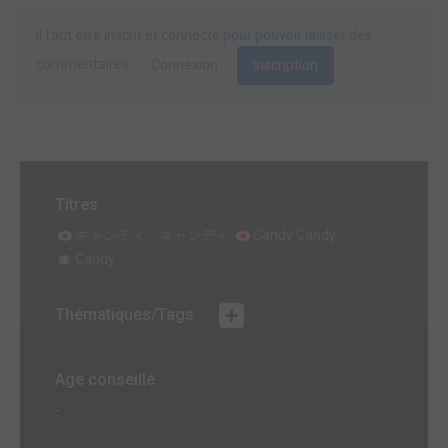
Il faut être inscrit et connecté pour pouvoir laisser des
commentaires.
Connexion
Inscription
Titres
キャンディ・キャンディ
Candy Candy
Candy
Thématiques/Tags
Age conseillé
-