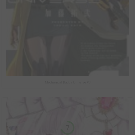
Mechanical Buddy Universe #0
7