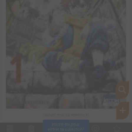
Gaslight stray dog detectives #1
Inscris-toi pour 
entrer ta collection !