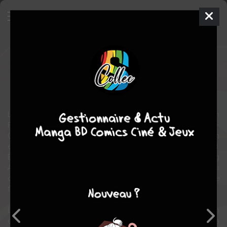
Candy
Roman
Inconnue
1978
Kyōko MIZUKI
romance
Le dénouement tant attendu de cette histoire culte arrive enfin en
France sous la forme d'une duologie ! Le premier roman, Candy –
Candice White l'orpheline reprend l'histoire de Candy depuis son
enfance à la Maison Pony jusqu'à son entrée au collège Saint-Paul.
Écrit dans le style si touchant de Keiko Nagita, ce roman Young
Adult ravira les admirateurs du personnage de Candy mais aussi
ceux qui la découvrent : une héroïne pleine de ressources et forte
face aux épreuves.
Le deuxième volume, Candy – Le prince sur la colline, donne un
épilogue à l'histoire de Candy et révèle aux lecteurs un aperçu de sa