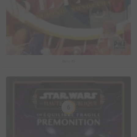
Bless #5
6