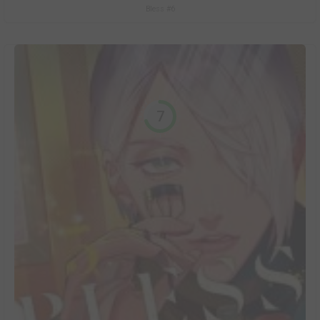
Bless #6
7