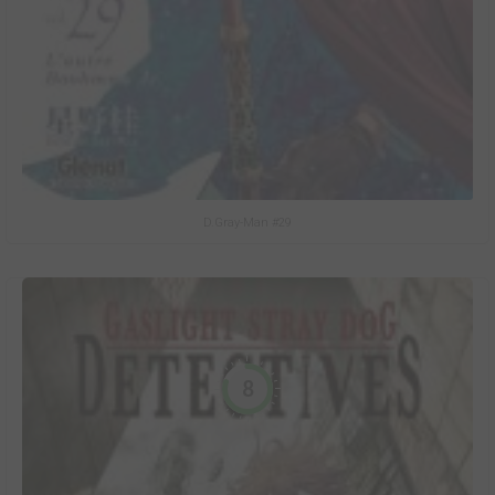
D.Gray-Man #29
8