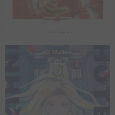
Cats and Dragon #3
7