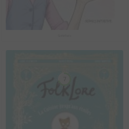
ScéléRats
7