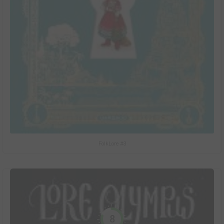
FolkLore #3
8