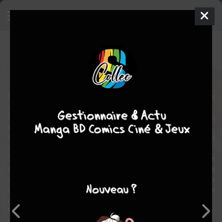
La plus belle femme du monde
BD
2018
Sylvain DORANGE
William ROY
1
tome
COMPLÈTE
Hedy Lamarr est jeune, intelligente, talentueuse, belle. Si belle, que
cela lui a valu le surnom de « plus belle femme du monde ».
Quand se réalise son rêve de devenir actrice, elle se retrouve
embarquée dans une vie qu’elle n’imaginait pas.
Après avoir fuit l’Autriche nazie et un premier mari marchand
d’armes, elle se retrouve à Hollywood.
Dans le milieu des années 40, l’industrie du cinéma est dirigée
exclusivement par des hommes. Alors quand on est jeune actrice
comme Hedy Lamarr, incroyablement séduisante et aimant les
hommes (6 maris et de nombreux amants célèbres), difficile
d’exister pour autre chose que sa beauté.
Mais Hedy n’est pas juste belle, elle est aussi curieuse, intelligente,
et adore imaginer des inventions, sérieuses ou farfelues. En