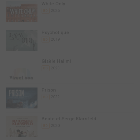
White Only
2025
BD
Psychotique
2019
BD
Gisèle Halimi
2023
BD
Prison
2022
BD
Beate et Serge Klarsfeld
2020
BD