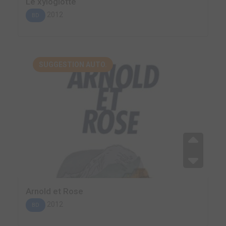
Le xyloglotte
2012
BD
SUGGESTION AUTO.
Arnold et Rose
2012
BD