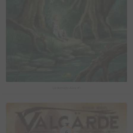
La dernière Alice #1
6