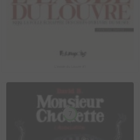
L'exode du Louvre #1
7