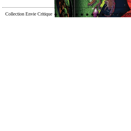
Collection
Envie
Critique
Erreur de co
★
★
★
★
★
★
★
★
★
★