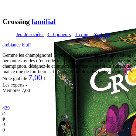
Crossing
familial
Jeu de société
3 - 6 joueurs
15 min.
Yoshiteh
ambiance
bluff
Gemme les champignons! Soyez les bienvenus dans un pays étrange, un
personnes avides d’en collecter le plus possible. Que vous soyez un g
champignon, désignez-le et emportez la mise – sauf si un autre joueur l
malice que de fourberie. - Des règles simples, des parties rapides.
7,00
Note globale
1
Les experts
-
Membres
7,00
439
2
0
0
1
0
0