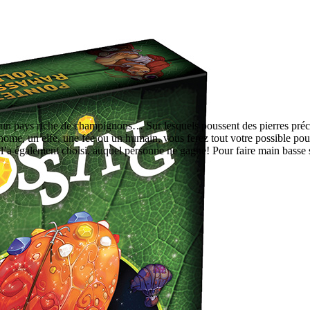
 pays riche de champignons… Sur lesquels poussent des pierres précie
nome, un elfe, une fée ou un humain, vous ferez tout votre possible pou
’a également choisi, auquel personne ne gagne! Pour faire main basse sur 