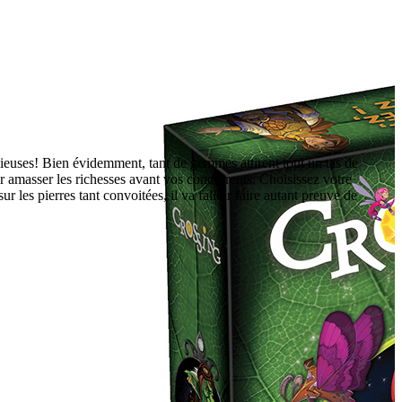
uses! Bien évidemment, tant de gemmes attirent tout un tas de
r amasser les richesses avant vos concurrents. Choisissez votre
les pierres tant convoitées, il va falloir faire autant preuve de