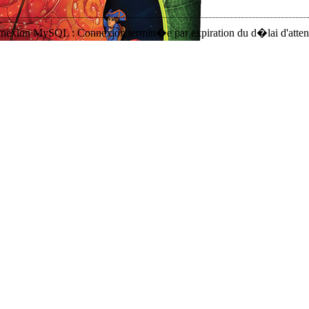
nnexion MySQL : Connexion termin�e par expiration du d�lai d'atten