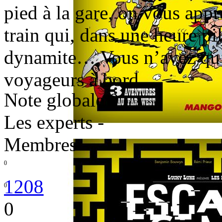
pied à la gare, on vous app
train qui, dans une heure pil
dynamite… Vous n’avez qu’une
voyageurs à bord.
Note globale
0
Les experts
-
Membres
-
0
1208
0
0