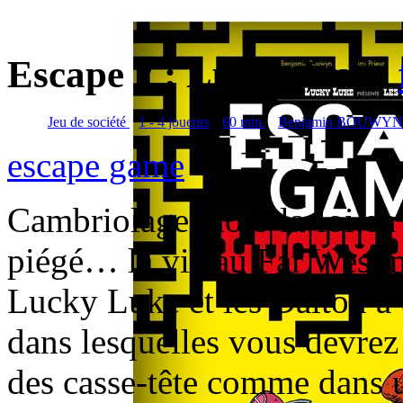
Escape 2 : Lucky Luke
Jeu de société
1 - 4 joueurs
60 min.
Benjamin BOUWYN
escape game
Cambriolage, hors-la-loi en 
piégé… la vie au Far West 
Lucky Luke et les Dalton à 
dans lesquelles vous devrez 
des casse-tête comme dans u