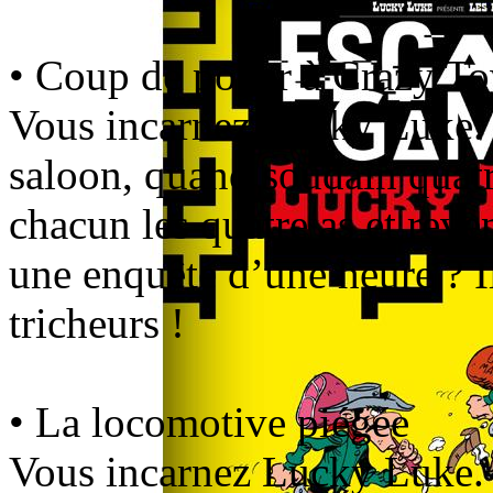
• Coup de poker à Crazy T
Vous incarnez Lucky Luke. 
saloon, quand soudain quatr
chacun les quatre as et reve
une enquête d’une heure ? I
tricheurs !
• La locomotive piégée
Vous incarnez Lucky Luke. 