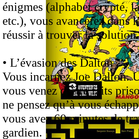
énigmes (alphabet crypté, l
etc.), vous avancerez dans l’
réussir à trouver la soluti
• L’évasion des Dalton
Vous incarnez Joe Dalton. Un
vous venez d’être faits pri
ne pensez qu’à vous échapp
vous avez 60 minutes de tran
gardien.