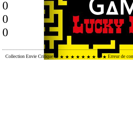
0
0
0
Collection
Envie
Critique
Erreur de co
★
★
★
★
★
★
★
★
★
★