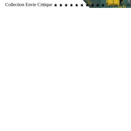
Collection
Envie
Critique
Erreur de co
★
★
★
★
★
★
★
★
★
★