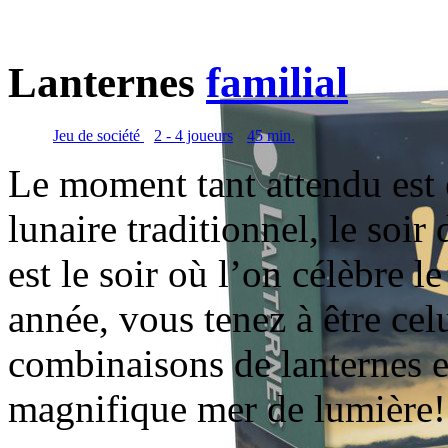
Lanternes
familial
Jeu de société
2 - 4 joueurs
45 min.
Le moment tant attendu est 
lunaire traditionnel, le soi
est le soir où l’on célèbre le
année, vous tenez à être celu
combinaisons de lanternes e
magnifique mer de lumière!