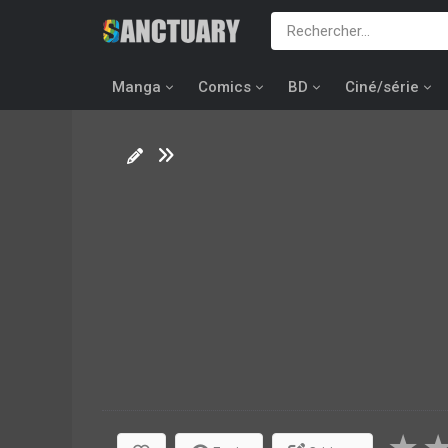
Manga
Comics
BD
Ciné/série