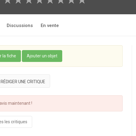
★
★
★
★
★
★
★
★
★
Discussions
En vente
r la fiche
Ajouter un objet
RÉDIGER UNE CRITIQUE
vis maintenant !
s les critiques