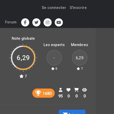
Se connecter
S'inscrire
Forum
Note globale
Les experts
Membres
6,29
-
6,29
0
7
7
1680
95
0
0
0