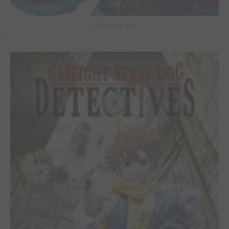
D.Gray-Man #29
8