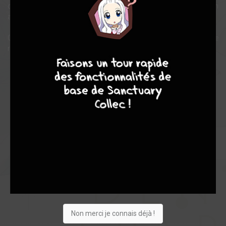
que l'amitié qu'il porte à son camarade de classe évolue en un
autre sentiment... mais lequel ?
Quand la tourmente de jeunes lycéens se transforme en une
9
8
9
8
romance pure et sincère...
Note globale
Les experts
Membres
7,50
-
7,50
0
10
10
136
0
8
1
5468
Non merci je connais déjà !