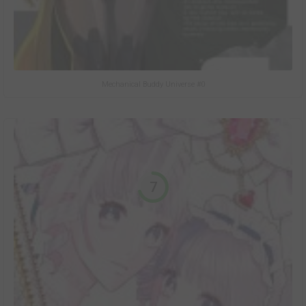
Mechanical Buddy Universe #0
7