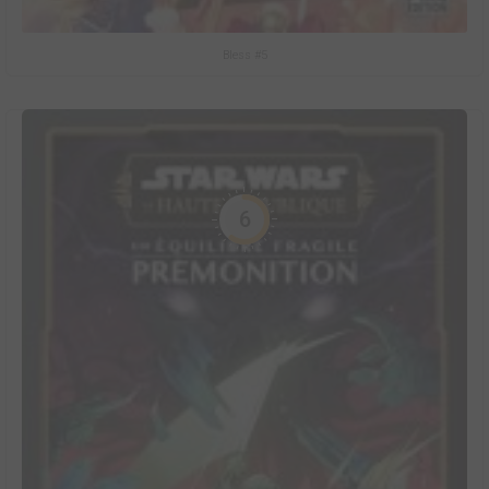
Bless #5
6