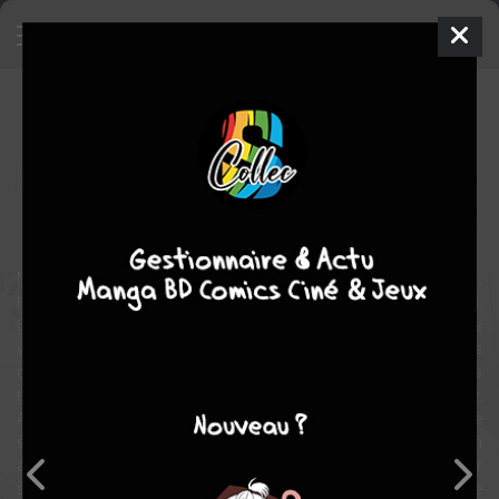
Golden Sparkle
Manga
Yaoi
2018
Minta SUZUMARU
Minta
SUZUMARU
romance
Mal à l'aise avec les filles et exaspéré par leur comportement,
Himari choisit de s'inscrire dans un lycée exclusivement masculin.
Ses débuts dans sa nouvelle classe se passent à merveille et, très
vite, le jeune homme se lie d'amitié avec Gaku, l'un de ses
camarades. Il y a néanmoins une ombre au tableau : ces derniers
temps, il arrive à Himari de se réveiller avec le caleçon mouillé.
Angoissé à l'idée d'avoir contracté une maladie grave, le garçon ne
sait vers qui se tourner. Quand Gaku apprend ce qui tracasse son
ami, il va le rassurer et lui apprendre à se masturber pour soulager
ses petits « problèmes ». Au fil du temps, Himari se rend compte