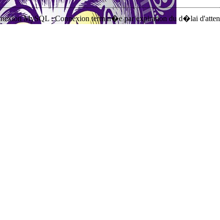
nnexion MySQL : Connexion termin�e par expiration du d�lai d'atten