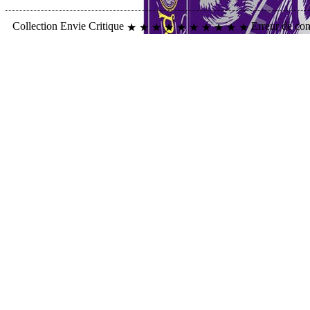
Collection
Envie
Critique
Erreur de co
★
★
★
★
★
★
★
★
★
★