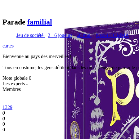
Parade
familial
Jeu de société
2 - 6 joueurs
60 min.
Naoki HOMMA
cartes
Bienvenue au pays des merveilles !
Tous en costume, les gens défilent dans les rues. Tentez de garder le p
Note globale
0
Les experts
-
Membres
-
1329
0
0
0
0
0
0