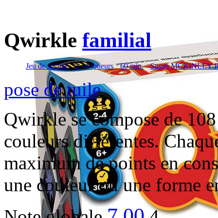
Qwirkle
familial
Jeu de société
2 - 4 joueurs
60 min.
Susan MCKINLEY 
pose de tuile
Qwirkle se compose de 108 t
couleurs différentes. Chaqu
maximum de points en consti
une couleur ou une forme 
7,00
Note globale
4