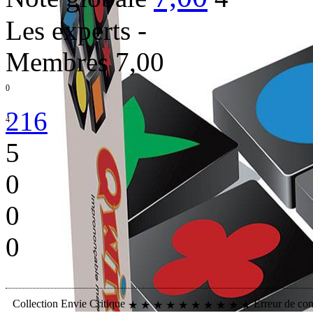
Les experts
-
Membres
7,00
0
216
4
5
0
0
0
Collection
Envie
Critique
Erreur de co
★
★
★
★
★
★
★
★
★
★