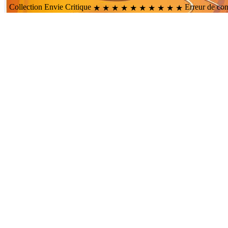
Collection
Envie
Critique
Erreur de co
★
★
★
★
★
★
★
★
★
★