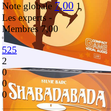
7,00
Note globale
1
Les experts
-
Membres
7,00
0
525
1
2
0
0
0