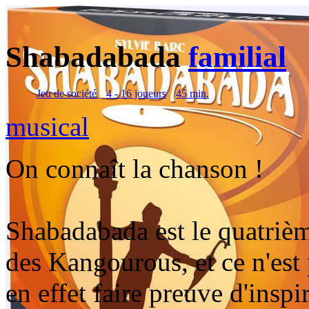
Shabadabada
familial
Jeu de société
4 - 16 joueurs
45 min.
musical
On connaît la chanson !
Shabadabada est le quatrième
des Kangourous, et ce n'est 
en effet faire preuve d'insp