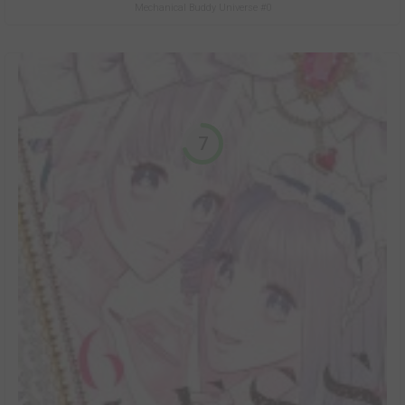
Mechanical Buddy Universe #0
7