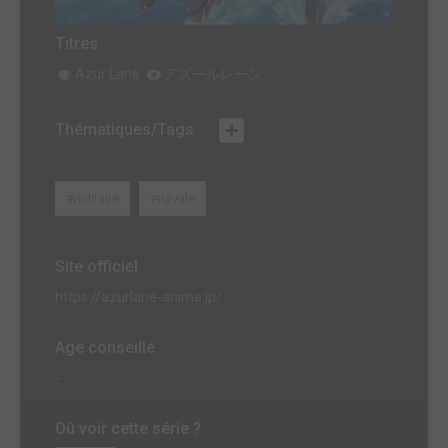
Titres
Azur Lane
アズールレーン
Thématiques/Tags
#militaire
#navale
Site officiel
https://azurlane-anime.jp/
Age conseillé
-
Où voir cette série ?