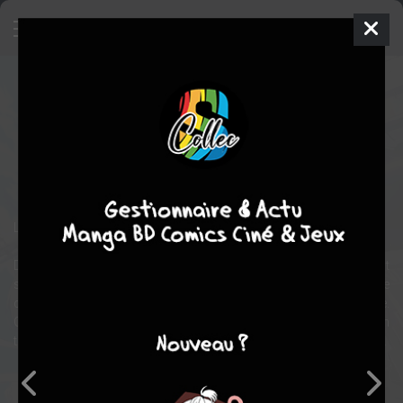
Azur Lane
Série TV animée
2019
12 épisodes
TENSHô
TERMINÉE
action
science fiction
L'adaptation du jeu mobile Azur Lane.
Des ennemis puissants et monstrueux appelés Siren surgissent
soudain de la mer. Afin d’en venir à bout, une division de l’armée
constituée de jeunes femmes est créée. Son nom : Azur Lane.
Grâce à l’utilisation de vaisseaux de guerre, elles parviennent un
temps à repousser les attaques, mais la guerre est loin d’être finie…
Note globale