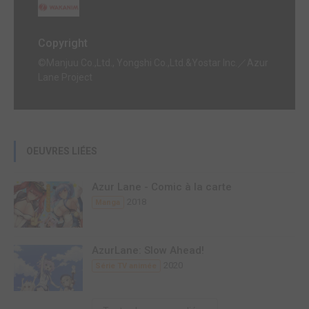
Copyright
©Manjuu Co.,Ltd., Yongshi Co.,Ltd.&Yostar Inc.／Azur
Lane Project
OEUVRES LIÉES
Azur Lane - Comic à la carte
2018
Manga
AzurLane: Slow Ahead!
2020
Série TV animée