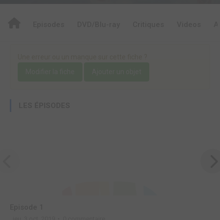
Episodes
DVD/Blu-ray
Critiques
Videos
A
Une erreur ou un manque sur cette fiche ?
Modifier la fiche
Ajouter un objet
LES ÉPISODES
Episode 1
jeu. 3 oct. 2019
0 commentaire
j