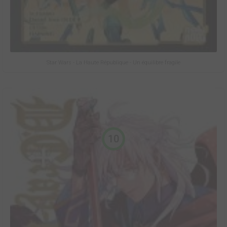
Star Wars - La Haute République - Un équilibre fragile
10