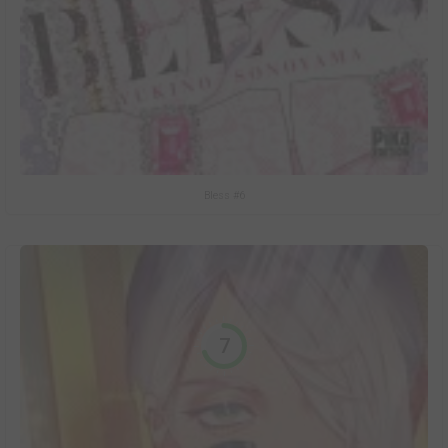
Bless #6
7