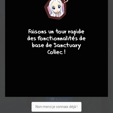
Les experts
Membres
6,50
-
6,50
9
7
6
6
0
2
2
0
0
0
0
4
25020
Vous suivez
Envie
Critique
★
★
★
★
★
★
★
★
★
★
Acheter
Non merci je connais déjà !