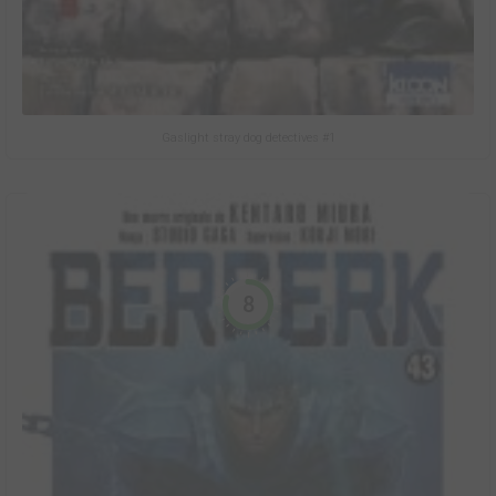
Gaslight stray dog detectives #1
8