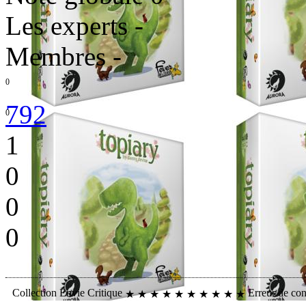
Les experts
-
Membres
-
0
792
0
1
0
0
0
Collection
Envie
Critique
Erreur de co
★
★
★
★
★
★
★
★
★
★