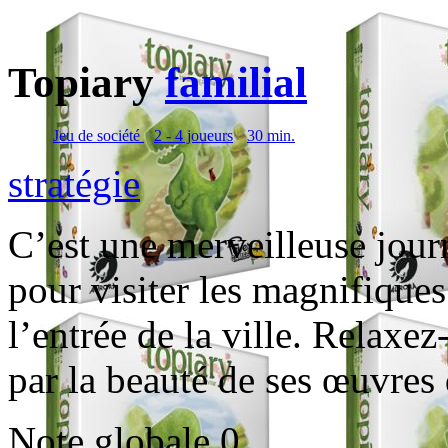
Topiary
familial
Jeu de société
2 - 4 joueurs
30 min.
stratégie
C’est une merveilleuse jour
pour visiter les magnifiques
l’entrée de la ville. Relaxez
par la beauté de ses œuvres 
Note globale
0