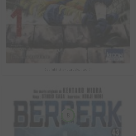
Gaslight stray dog detectives #1
8