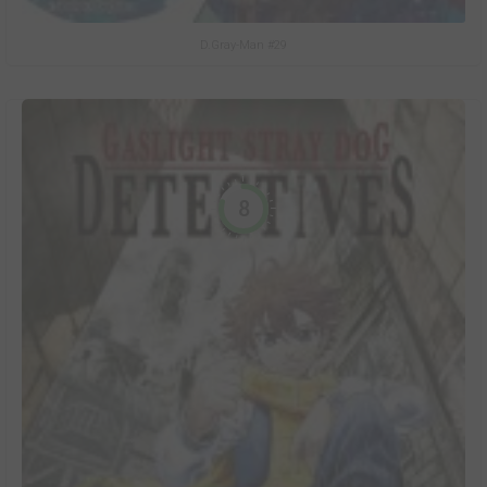
D.Gray-Man #29
8