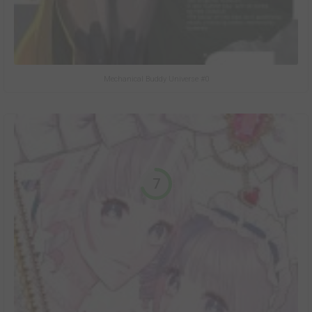
Mechanical Buddy Universe #0
7