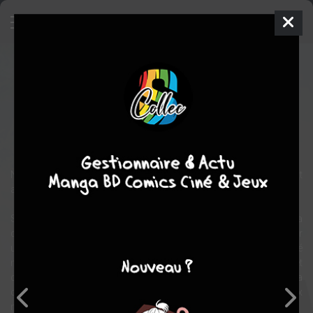
Ragnafall
Global manga
Shonen
2019
SHIZUHA
MARUJIRUSHI
fantastique
aventure
Northia, également appelé « territoire des neufs mondes » est
actuellement la cible d’évènements étranges.
Suivez le chemin d’Adalrik, jeune forgeron viking, qui se trouvera
dans une position délicate, l’amenant à accompagner et protéger
une personne avec laquelle il ne partage aucune valeur. Entraîné
malgré lui dans une quête de vengeance, il rencontrera des races et
créatures que tout oppose, ralliant certains d’eux dans la
confrontation finale face à la puissance destructrice des dieux
nordiques.