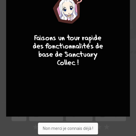
Note globale
9
7
6
6
Les experts
Membres
6,20
-
6,20
0
10
10
104
0
2
4
6328
Collection
Envie
Critique
★
★
★
★
★
★
★
★
★
★
Non merci je connais déjà !