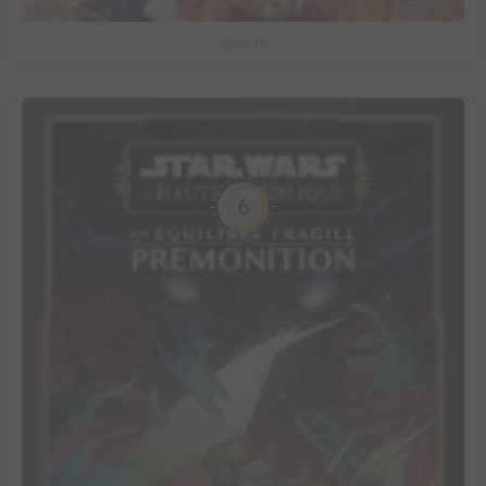
Bless #5
6