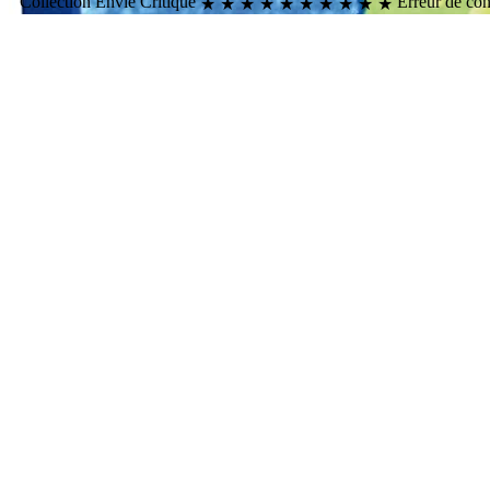
Collection
Envie
Critique
Erreur de co
★
★
★
★
★
★
★
★
★
★