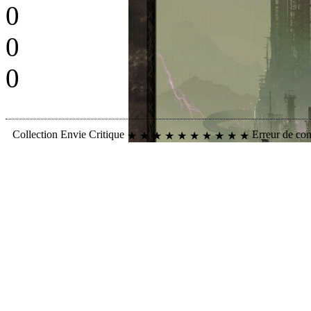
0
0
0
Collection
Envie
Critique
Erreur de co
★
★
★
★
★
★
★
★
★
★