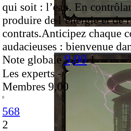
qui soit : l’eau. En contrôla
produire de l’énergie et de 
contrats.Anticipez chaque c
audacieuses : bienvenue da
9,00
Note globale
1
Les experts
-
Membres
9,00
0
568
1
2