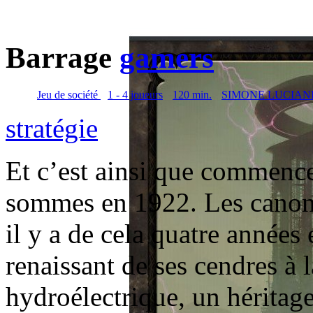
Barrage
gamers
Jeu de société
1 - 4 joueurs
120 min.
SIMONE LUCIAN
stratégie
Et c’est ainsi que commenc
sommes en 1922. Les canons
il y a de cela quatre années 
renaissant de ses cendres à l
hydroélectrique, un héritag