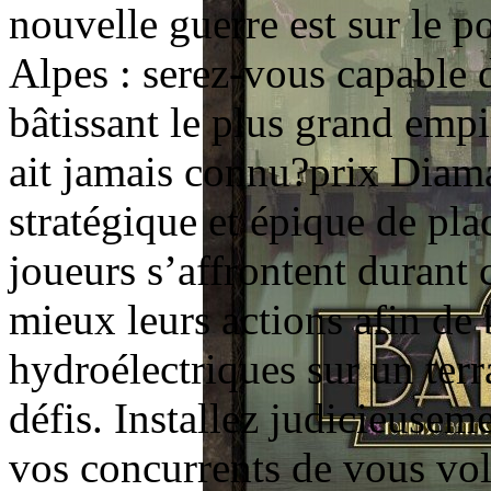
nouvelle guerre est sur le po
Alpes : serez-vous capable 
bâtissant le plus grand emp
ait jamais connu?prix Diam
stratégique et épique de pl
joueurs s’affrontent durant
mieux leurs actions afin de b
hydroélectriques sur un terra
défis. Installez judicieuse
vos concurrents de vous vole