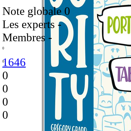
Note globale
0
Les experts
-
Membres
-
0
1646
0
0
0
0
0