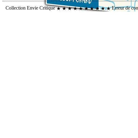
Collection
Envie
Critique
Erreur de co
★
★
★
★
★
★
★
★
★
★