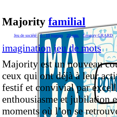
Majority
familial
Jeu de société
5 - 10 joueurs
20 min.
Gregory GRARD
imagination
jeu de mots
Majority est un nouveau co
ceux qui ont déjà à leur ac
festif et convivial par excel
enthousiasme et jubilation e
moments où l’on se retrouve