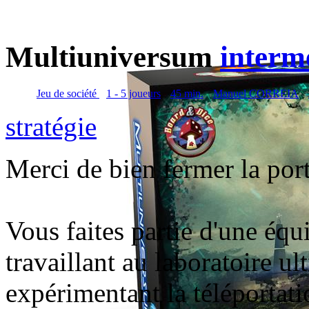
Multiuniversum
interm
Jeu de société
1 - 5 joueurs
45 min.
Manuel CORREIA
stratégie
Merci de bien fermer la port
Vous faites partie d'une équi
travaillant au laboratoire u
expérimentant la téléportati