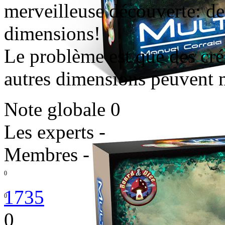
merveilleuse découverte: de
dimensions!
Le problème est que des créa
autres dimensions peuvent m
Note globale
0
Les experts
-
Membres
-
0
1735
0
0