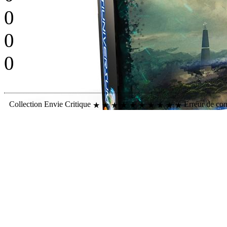
0
0
0
Collection
Envie
Critique
Erreur de co
★
★
★
★
★
★
★
★
★
★