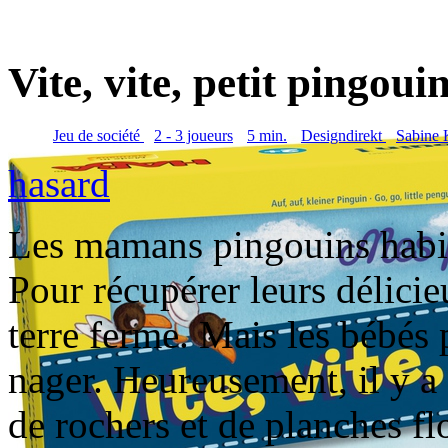
Vite, vite, petit pingoui
Jeu de société
2 - 3 joueurs
5 min.
Designdirekt
Sabin
hasard
Les mamans pingouins habite
Pour récupérer leurs délicieu
terre ferme. Mais les bébés
nager. Heureusement, il y a
de rochers et de planches fl