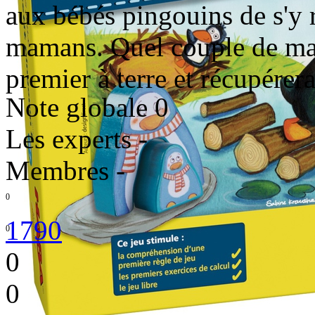
aux bébés pingouins de s'y 
mamans. Quel couple de mam
premier à terre et récupérer
Note globale
0
Les experts
-
Membres
-
0
1790
0
0
0