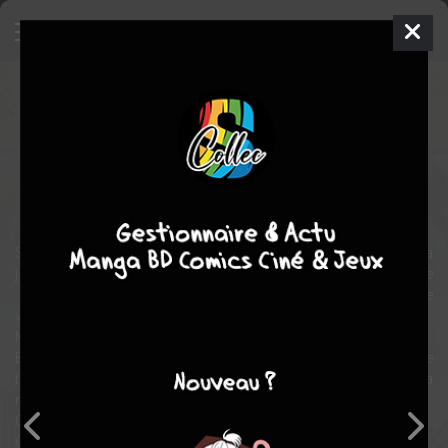
Peachboy riverside
Manga
Shonen
2015
YOHANNE
Kyoushinsha
COOL
16
tomes
COMPLÈTE
action
aventure
fantastique
Saltherine est la princesse du paisible royaume d'Aldarake et n'a
jamais quitté la sécurité des murailles de sa capitale, et pour cause
: les horribles monstres nommés "oni" rôdent et menacent le
voyageur imprudent...
Mais Saltherine veut voyager, découvrir le monde.
En rencontrant Mikoto Kibisu, qui voyage en solitaure, elle pense
tenir sa chance... mais celle-ci vole en éclats lorsqu'elle découvre la
nature de Mikoto.
Qu'à cela ne tienne, Saltherine voyagera seule.
Commence pour elle un préiple qui changera le monde...