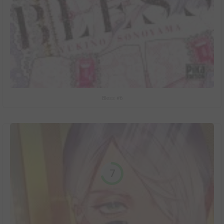
Bless #6
7