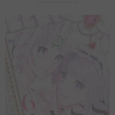
Mechanical Buddy Universe #0
7