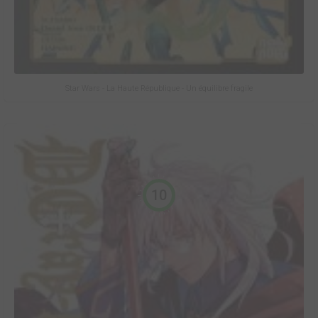
Star Wars - La Haute République - Un équilibre fragile
10