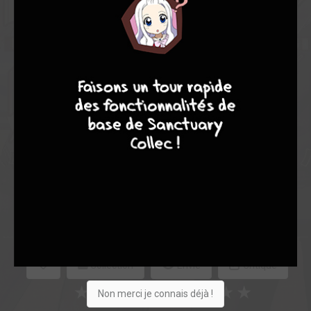
Note globale
7
9
8
9
Les experts
Membres
7,67
-
7,67
0
3
3
124
0
5
1
5765
Collection
Envie
Critique
★
★
★
★
★
★
★
★
★
★
Non merci je connais déjà !