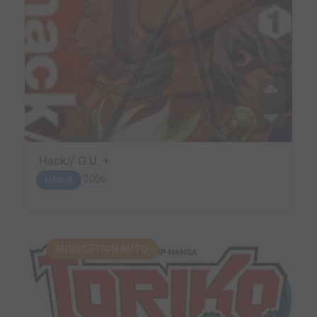
.Hack// G.U. +
2006
MANGA
SUGGESTION AUTO.