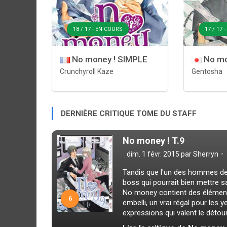
18 / 17 - EN COURS
17 / 17 
No money ! SIMPLE
No mo
Crunchyroll Kaze
Gentosha
DERNIÈRE CRITIQUE TOME DU STAFF
No money ! T.9
dim. 1 févr. 2015 par
Sherryn
Tandis que l'un des hommes de 
boss qui pourrait bien mettre s
No money contient des élément
6
embelli, un vrai régal pour les
expressions qui valent le détour,