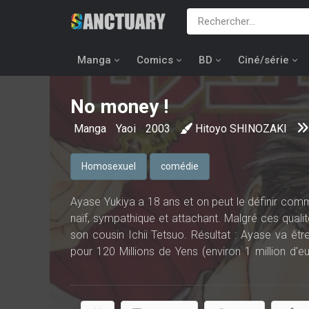
Manga
Comics
BD
Ciné/série
No money !
Manga
Yaoi
2003
Hitoyo SHINOZAKI
Homosexuel
comédie
Ayase Yukiya a 18 ans et on peut le définir comm
naïf, sympathique et attachant. Malgré ces qualité
son cousin Ichii Tetsuo. Résultat : Ayase va êt
pour 120 Millions de Yens (environ 1 million d'eu
sous les dettes va devenir un tout autre homme a