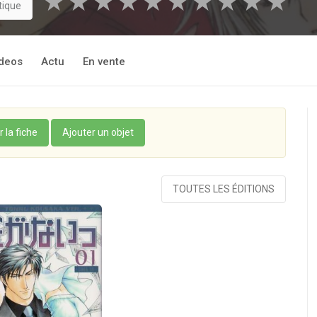
★
★
★
★
★
★
★
★
★
★
tique
deos
Actu
En vente
r la fiche
Ajouter un objet
TOUTES LES ÉDITIONS