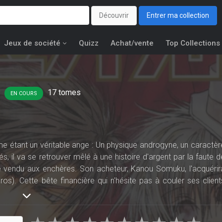
Découvrir
Entrer ma collection
Jeux de société
Quizz
Achat/vente
Top Collections
17
tomes
EN COURS
e étant un véritable ange : Un physique androgyne, un caractèr
s, il va se retrouver mêlé à une histoire d'argent par la faute d
re vendu aux enchères. Son acheteur, Kanou Somuku, l'acquérir
ros). Cette bête financière qui n'hésite pas à couler ses client
u contact du jeune Ayase...