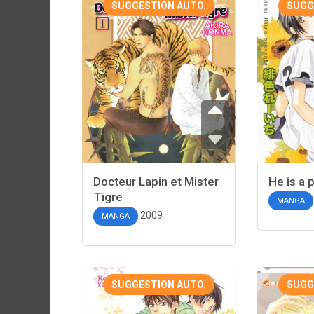
SUGGESTION AUTO.
SUGG
Docteur Lapin et Mister
He is a 
Tigre
MANGA
2009
MANGA
SUGGESTION AUTO.
SUGG