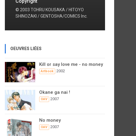
Copyright
© 2003 TOHRU KOUSAKA / HITOYO
SHINOZAKI / GENTOSHA/COMICS Inc.
OEUVRES LIÉES
Kill or say love me - no money
2002
Artbook
Okane ga nai !
2007
OAV
No money
2007
OAV