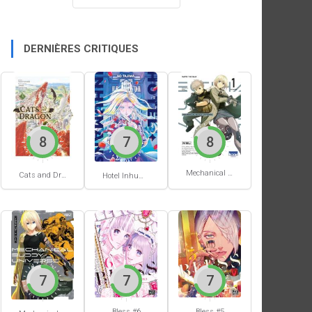
DERNIÈRES CRITIQUES
8
7
8
Mechanical Buddy Universe #1
Cats and Dragon #3
Hotel Inhumans #1
7
7
7
Bless #6
Bless #5