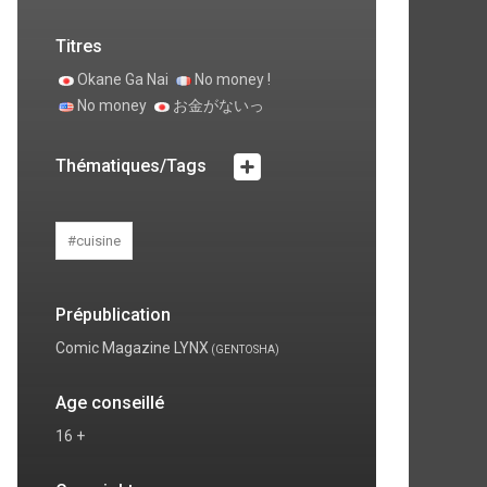
Titres
Okane Ga Nai
No money !
No money
お金がないっ
Thématiques/Tags
#cuisine
Prépublication
Comic Magazine LYNX
(GENTOSHA)
Age conseillé
16 +