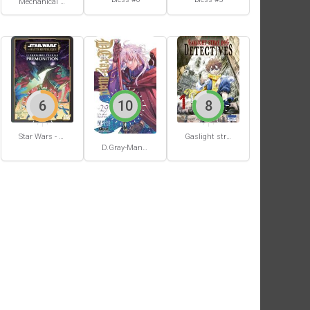
Mechanical Buddy Universe #0
6
10
8
Star Wars - La Haute République - Un équilibre fragile
Gaslight stray dog detectives #1
D.Gray-Man #29