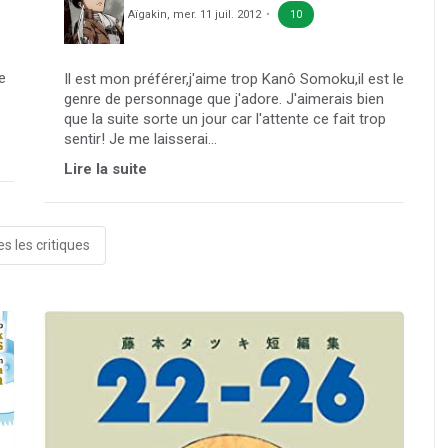
Aïgakin
,
mer. 11 juil. 2012
10
me
Il est mon préférer,j'aime trop Kanô Somoku,il est le
genre de personnage que j'adore. J'aimerais bien
que la suite sorte un jour car l'attente ce fait trop
sentir! Je me laisserai...
Lire la suite
s les critiques