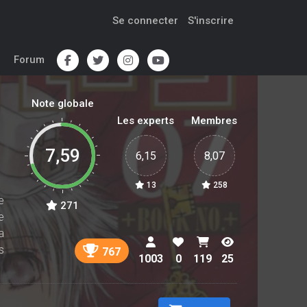
Se connecter
S'inscrire
Forum
Note globale
Les experts
Membres
7,59
6,15
8,07
13
258
e
271
e
a
s
767
1003
0
119
25