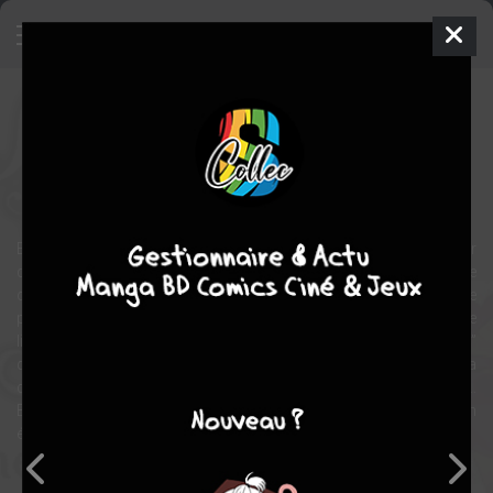
Snow White & Alice
Manga
Shojo
2010
PEPU
PEPU
fantastique
aventure
En ce monde, Blanche-Neige n’a qu’un seul ami : Miroir, le serviteur
de sa mère vaniteuse. Mais la langue trop bien pendue de celui-ci le
contraint à envoyer la pauvre ingénue à “Mirror”, un monde
parallèle sens dessus dessous où d’étranges personnages se
livrent une guerre sans merci pour le trône. Alice, le “Roi Bleu”
déchu, est l’un d’entre eux. Pour retourner chez elle, la jeune fille va
devoir l’aider à vaincre le terrible “Roi Rouge” et ses partisans…
Blanche-Neige et Alice pourront-ils mettre leurs adversaires en
échec ?