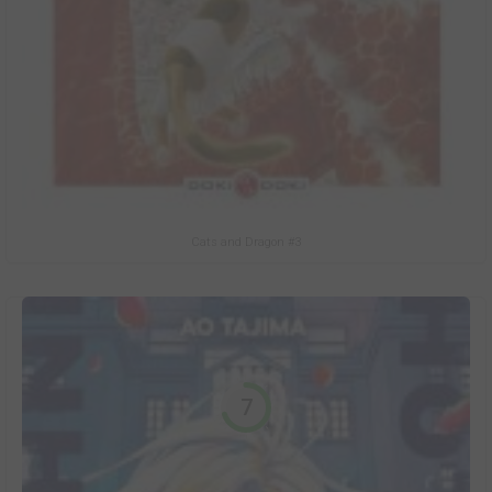
Cats and Dragon #3
7