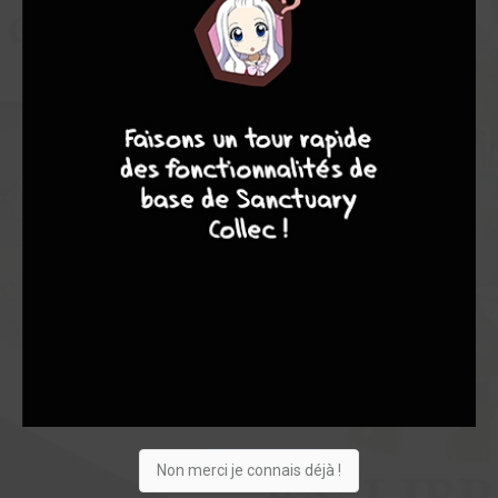
Note globale
Les experts
Membres
7,60
4
7
8
7
-
7,60
0
5
5
58
0
9
8
7886
Collection
Envie
Critique
★
★
★
★
★
★
★
★
★
★
Non merci je connais déjà !
Acheter