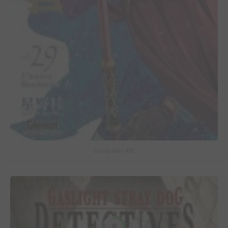
D.Gray-Man #29
8