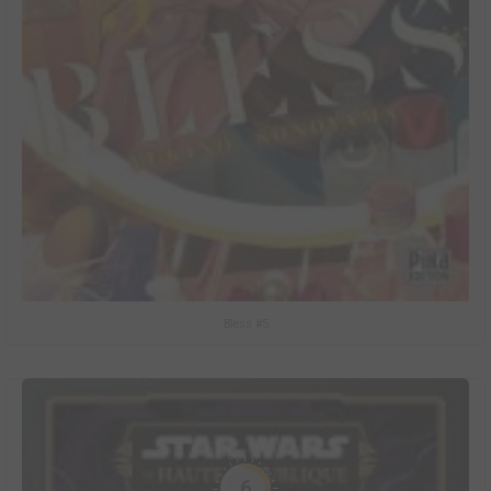
Bless #5
6