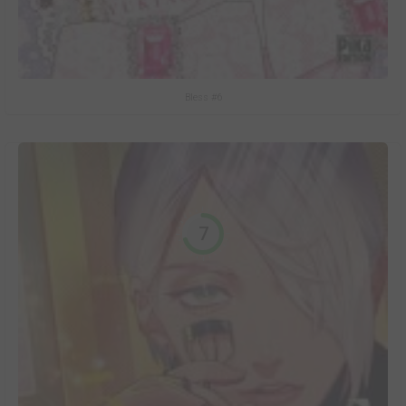
Bless #6
7