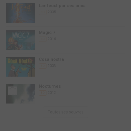
Lanfeust par ses amis
2005
BD
Magic 7
2016
BD
Cosa nostra
2003
BD
Nocturnes
2012
BD
Toutes ses oeuvres