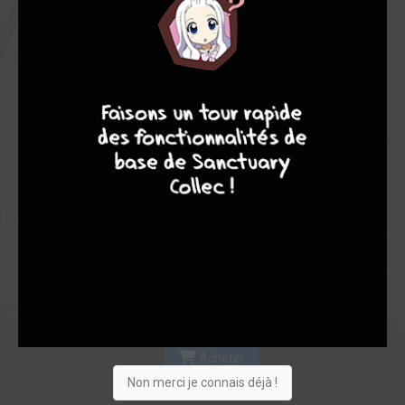
Les experts
Membres
5,00
-
5,00
9
8
9
8
0
1
1
9
0
3
0
10216
Collection
Envie
Critique
★
★
★
★
★
★
★
★
★
★
Acheter
Non merci je connais déjà !