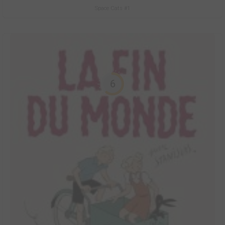
Space Cats #1
6