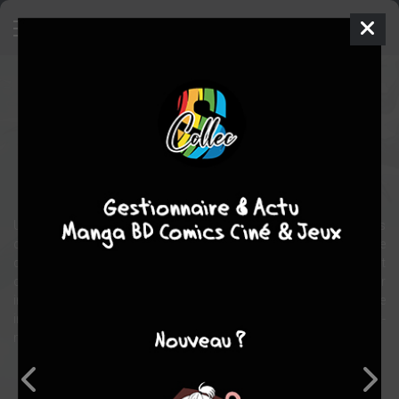
Akkad
BD
2021
Frédéric SERON
Frédéric SERON
1
tome
COMPLÈTE
science fiction
Une invasion extraterrestre sème le chaos sur Terre. Les armes
conventionnelles semblent inoffensives. Dans une tentative
désespérée, le gouvernement américain expérimente un traitement
chimique sur cinq adolescents. Objectif : augmenter leur
intelligence jusqu'à un niveau surhumain. Ils pourront ensuite
inventer l'arme qui nous sauvera tous. Sauf s'ils deviennent eux-
mêmes incontrôlables…
Note globale