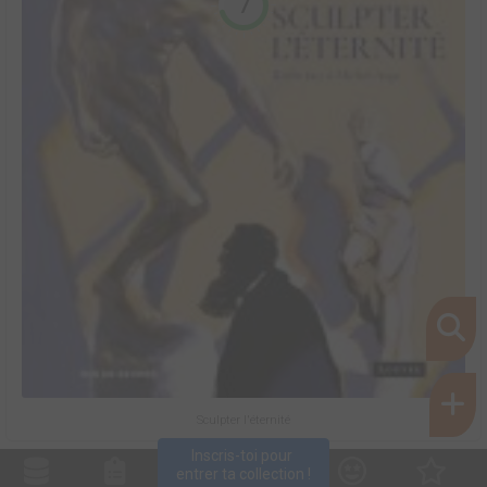
7
Sculpter l'éternité
Inscris-toi pour 
entrer ta collection !