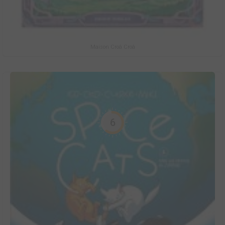
Maison Croâ Croâ
6