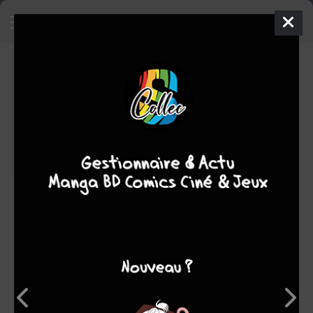
Notre-dame de Paris
Roman Graphique
2020
1
tome
COMPLÈTE
historique
Note globale
Les experts
Membres
-
-
0
0
0
3
0
0
0
15108