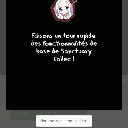
9
8
9
8
Collection
Envie
Critique
★
★
★
★
★
★
★
★
★
★
Acheter
Editions
Critiques
Videos
Actu
Discussio
Une erreur ou un manque sur cette fiche ?
Modifier la fiche
Ajouter un objet
Non merci je connais déjà !