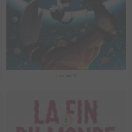
Space Cats #1
6