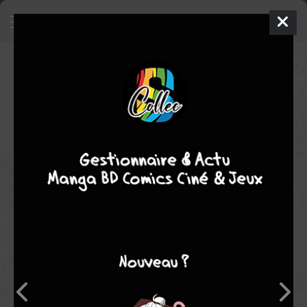
Le dernier des Mohicans
BD
1979
Jaime BROCAL REMOHI
Jaime
BROCAL REMOHI
Note globale
Les experts
Membres
-
-
0
0
0
0
0
0
0
21761