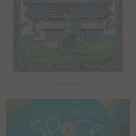
Maison Croâ Croâ
6