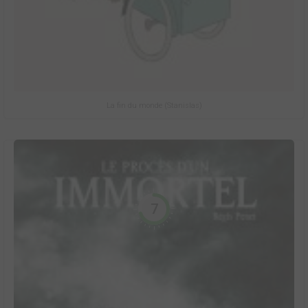
La fin du monde (Stanislas)
7