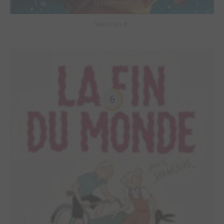
Space Cats #1
6