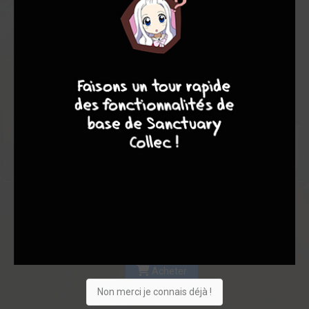
Les experts
Membres
7,00
-
7
9
8
9
1
0
1
2
0
0
0
16699
Collection
Envie
Critique
★
★
★
★
★
★
★
★
★
★
Acheter
Non merci je connais déjà !