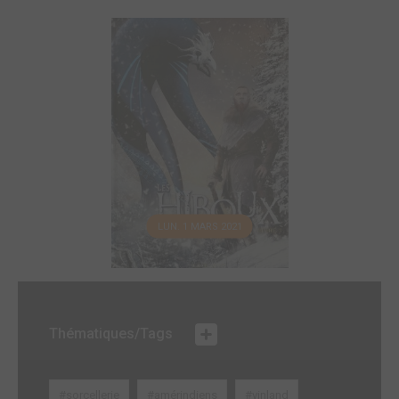
LUN. 1 MARS 2021
Thématiques/Tags
#sorcellerie
#amérindiens
#vinland