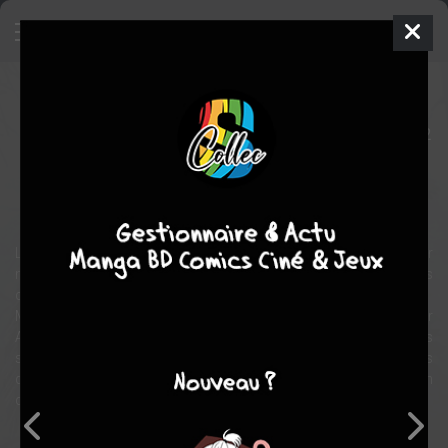
Les hiboux
BD
2018
LUKASZ
LUKASZ
2
COMPLÈTE
tomes
fantastique
aventure
Les Vikings, ayant découvert l’Amérique, tentent de s’y installer
mais les indigènes commencent à défendre leur terre et brûlent les
colonies scandinaves.
Mais quelques-unes des tribus du Nord sont décimées par
Awaheya, une bête inconnue qui ravage leurs terres. Les quelques
survivants se lancent dans une quête pour le traquer mais ils
découvrent bientôt qu'ils auront besoin de l'aide de Arosen - un
chasseur d'origine viking...
Note globale