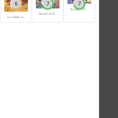
6
7
7
Sculpter l'éternité
Sorciers et Bourbiers #1
Les Fables du Roi des Aulnes