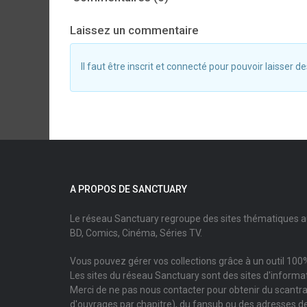
Laissez un commentaire
Il faut être inscrit et connecté pour pouvoir laisser
A PROPOS DE SANCTUARY
Le réseau Sanctuary regroupe des sites thématiques 
BD, Comics, Cinéma, Séries TV.
Vous pouvez gérer vos collections grâce à un outil 100%
Les sites du réseau Sanctuary sont des sites d'informati
Merci de ne pas nous contacter pour obtenir du scantr
d'ouvrages par chapitre), du fansub ou des adresses de