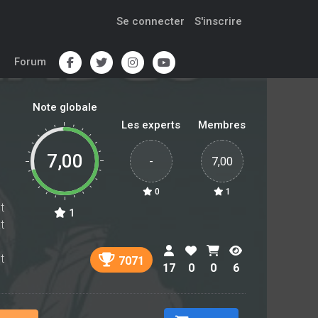
Se connecter
S'inscrire
Forum
Note globale
Les experts
Membres
7,00
-
7,00
0
1
t
1
t
t
7071
17
0
0
6
a