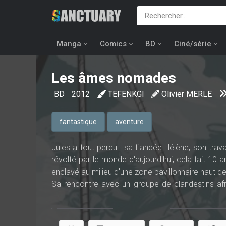
Manga
Comics
BD
Ciné/série
Les âmes nomades
BD
2012
TEFENKGI
Olivier MERLE
fantastique
aventure
Jules a tout perdu : sa fiancée Hélène, son travail
révolté par le monde d'aujourd'hui, cela fait 10 
enclavé au milieu d'une zone pavillonnaire haut 
Sa rencontre avec un groupe de clandestins afr
changer son comportement : face à leur courage 
Google Earth nouvellement révélé, Jules décide d