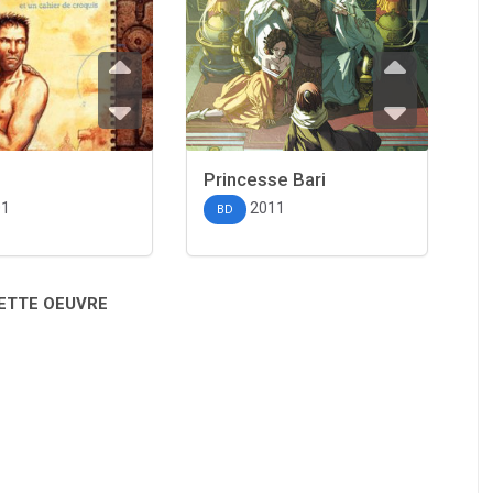
Princesse Bari
01
2011
BD
CETTE OEUVRE