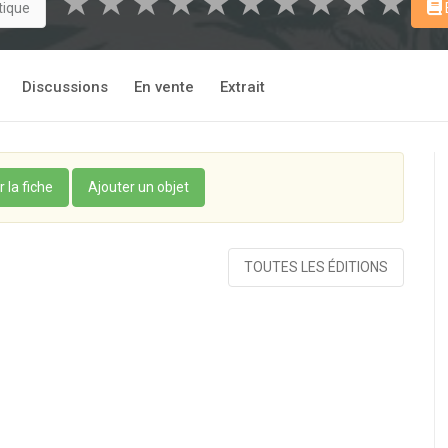
★
★
★
★
★
★
★
★
★
★
tique
Discussions
En vente
Extrait
r la fiche
Ajouter un objet
TOUTES LES ÉDITIONS