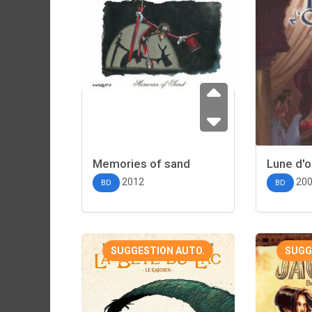
Memories of sand
Lune d'
2012
20
BD
BD
SUGGESTION AUTO.
SUGG