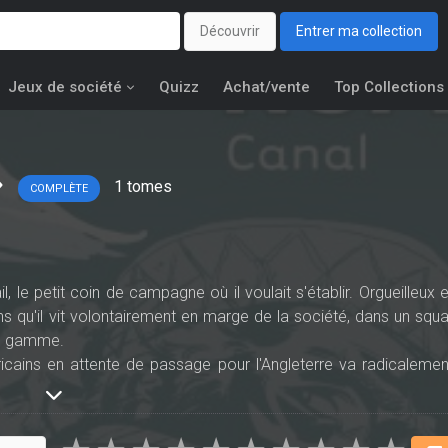
Découvrir
Entrer ma collection
Jeux de société
Quizz
Achat/vente
Top Collections
1
tomes
COMPLÈTE
, le petit coin de campagne où il voulait s'établir. Orgueilleux e
ans qu'il vit volontairement en marge de la société, dans un squa
de gamme.
icains en attente de passage pour l'Angleterre va radicalemen
et leur détermination, et grâce à son don de téléportation vi
e reprendre sa vie en main et de retrouver Hélène…