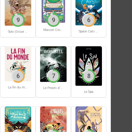
9
9
6
Maison Croâ Croâ
Space Cats #1
Solo (Oscar Martin) #1
6
7
8
La fin du monde (Stanislas)
Le Procès d'un immortel
Le Spa