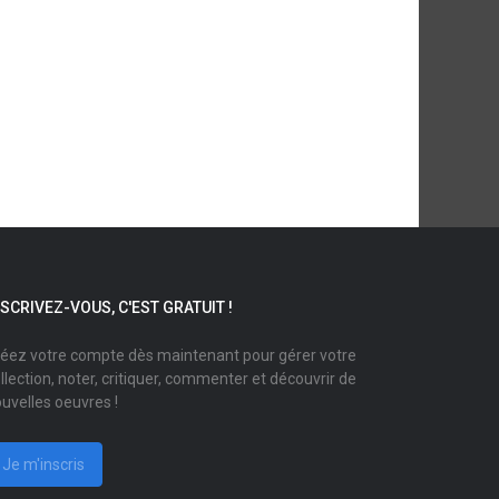
NSCRIVEZ-VOUS, C'EST GRATUIT !
éez votre compte dès maintenant pour gérer votre
llection, noter, critiquer, commenter et découvrir de
uvelles oeuvres !
Je m'inscris