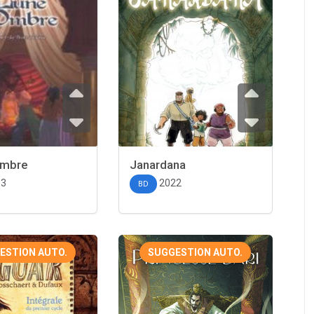
ombre
Janardana
03
2022
BD
ESTION AUTO.
SUGGESTION AUTO.