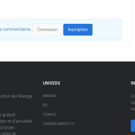
 des commentaires.
Connexion
Inscription
UNIVERS
I
autour des Manga,
MANGA
Cr
co
BD
no
 gratuit.
COMICS
on et d'actualité.
CINÉMA/SÉRIES TV
ad (scan
 sites de